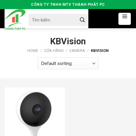
Skip
CÔNG TY TNHH MTV THÀNH PHÁT PC
to
Search
content
for:
KBVision
HOME
/
CỬA HÀNG
/
CAMERA
/
KBVISION
792000đ