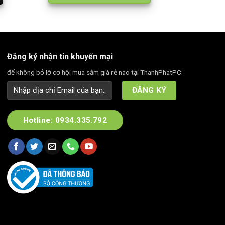
Đăng ký nhận tin khuyến mại
để không bỏ lỡ cơ hội mua sắm giá rẻ nào tại ThanhPhatPC:
Hotline: 0934.335.792