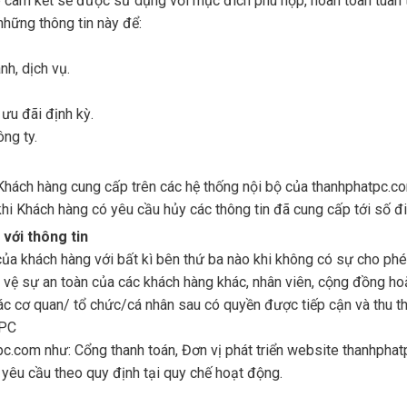
 cam kết sẽ được sử dụng với mục đích phù hợp, hoàn toàn tuân t
những thông tin này để:
nh, dịch vụ.
ưu đãi định kỳ.
ông ty.
Khách hàng cung cấp trên các hệ thống nội bộ của thanhphatpc.co
hi Khách hàng có yêu cầu hủy các thông tin đã cung cấp tới số đi
với thông tin
của khách hàng với bất kì bên thứ ba nào khi không có sự cho phé
vệ sự an toàn của các khách hàng khác, nhân viên, cộng đồng hoặ
các cơ quan/ tổ chức/cá nhân sau có quyền được tiếp cận và thu t
 PC
pc.com như: Cổng thanh toán, Đơn vị phát triển website thanhpha
yêu cầu theo quy định tại quy chế hoạt động.