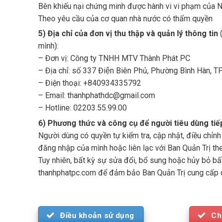
Bên khiếu nại chứng minh được hành vi vi phạm của 
Theo yêu cầu của cơ quan nhà nước có thẩm quyền
5) Địa chỉ của đơn vị thu thập và quản lý thông tin
(
mình):
– Đơn vị: Công ty TNHH MTV Thành Phát PC
– Địa chỉ: số 337 Điện Biên Phủ, Phường Bình Hàn, 
– Điện thoại: +840934335792
– Email:
thanhphathdc@gmail.com
– Hotline: 02203.55.99.00
6) Phương thức và công cụ để người tiêu dùng tiếp
Người dùng có quyền tự kiểm tra, cập nhật, điều chỉnh
đăng nhập của mình hoặc liên lạc với Ban Quản Trị the
Tuy nhiên, bất kỳ sự sửa đổi, bổ sung hoặc hủy bỏ bất
thanhphatpc.com để đảm bảo Ban Quản Trị cung cấp dịc
Điều khoản sử dụng
Ch