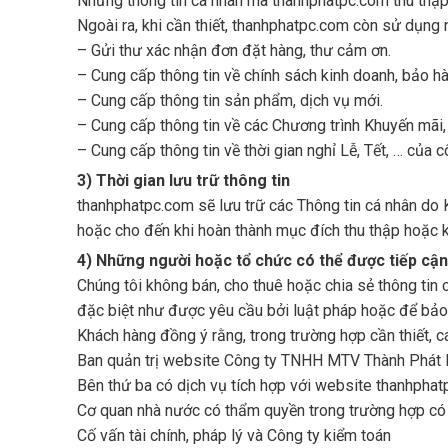
Những thông tin cá nhân mà thanhphatpc.com thu thập
Ngoài ra, khi cần thiết, thanhphatpc.com còn sử dụng 
– Gửi thư xác nhận đơn đặt hàng, thư cảm ơn.
– Cung cấp thông tin về chính sách kinh doanh, bảo hà
– Cung cấp thông tin sản phẩm, dịch vụ mới.
– Cung cấp thông tin về các Chương trình Khuyến mãi, 
– Cung cấp thông tin về thời gian nghỉ Lễ, Tết, … của c
3) Thời gian lưu trữ thông tin
thanhphatpc.com sẽ lưu trữ các Thông tin cá nhân do 
hoặc cho đến khi hoàn thành mục đích thu thập hoặc k
4) Những người hoặc tổ chức có thể được tiếp cận 
Chúng tôi không bán, cho thuê hoặc chia sẻ thông tin 
đặc biệt như được yêu cầu bởi luật pháp hoặc để bảo 
Khách hàng đồng ý rằng, trong trường hợp cần thiết, 
Ban quản trị website Công ty TNHH MTV Thành Phát
Bên thứ ba có dịch vụ tích hợp với website thanhphat
Cơ quan nhà nước có thẩm quyền trong trường hợp có 
Cố vấn tài chính, pháp lý và Công ty kiểm toán