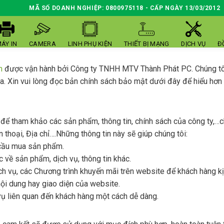
MÃ SỐ DOANH NGHIỆP: 0800975118 - CẤP NGÀY 13/03/2012
ÁY IN
CAMERA
LINH PHỤ KIỆN
THIẾT BỊ MẠNG
DỊCH VỤ
Đ
m
được vận hành bởi Công ty TNHH MTV Thành Phát PC. Chúng tôi
 ba. Xin vui lòng đọc bản chính sách bảo mật dưới đây để hiểu hơ
để tham khảo các sản phẩm, thông tin, chính sách của công ty,…c
n thoại, Địa chỉ….Những thông tin này sẽ giúp chúng tôi:
 cầu mua sản phẩm.
 về sản phẩm, dịch vụ, thông tin khác.
h vụ, các Chương trình khuyến mãi trên website để khách hàng kị
i dung hay giao diện của website.
ụ liên quan đến khách hàng một cách dễ dàng.