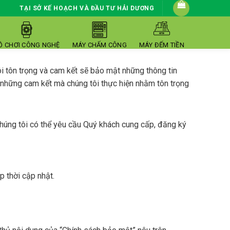
TẠI SỞ KẾ HOẠCH VÀ ĐẦU TƯ HẢI DƯƠNG
Ồ CHƠI CÔNG NGHỆ
MÁY CHẤM CÔNG
MÁY ĐẾM TIỀN
 tôn trọng và cam kết sẽ bảo mật những thông tin
n những cam kết mà chúng tôi thực hiện nhằm tôn trọng
húng tôi có thể yêu cầu Quý khách cung cấp, đăng ký
p thời cập nhật.