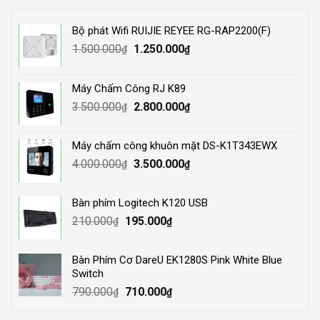
Bộ phát Wifi RUIJIE REYEE RG-RAP2200(F)
Original
Current
1.500.000
1.250.000
₫
₫
price
price
was:
is:
Máy Chấm Công RJ K89
1.500.000₫.
1.250.000₫.
Original
Current
3.500.000
2.800.000
₫
₫
price
price
was:
is:
Máy chấm công khuôn mặt DS-K1T343EWX
3.500.000₫.
2.800.000₫.
Original
Current
4.000.000
3.500.000
₫
₫
price
price
was:
is:
Bàn phím Logitech K120 USB
4.000.000₫.
3.500.000₫.
Original
Current
210.000
195.000
₫
₫
price
price
was:
is:
Bàn Phím Cơ DareU EK1280S Pink White Blue
210.000₫.
195.000₫.
Switch
Original
Current
790.000
710.000
₫
₫
price
price