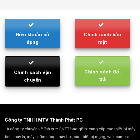
was:
is:
790.000₫.
710.000₫.
Điều khoản sử
Chính sách bảo
dụng
mật
Chính sách đổi
Chính sách vận
trả
chuyển
Công ty TNHH MTV Thành Phát PC
Là công ty chuyên về lĩnh vực CNTT bao gồm: cung cấp các thiết bị máy
tính, máy in, máy chấm công, máy fax, các thiết bị mạng, wifi, camera