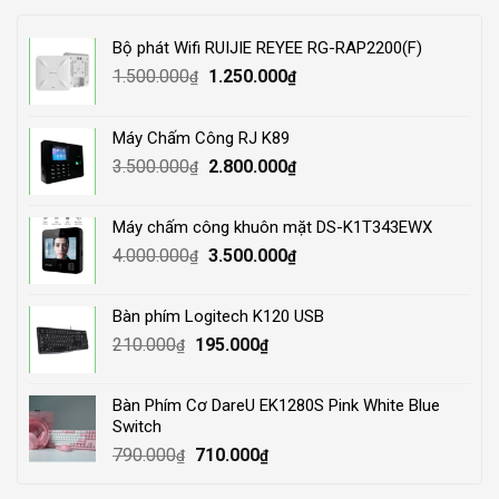
Bộ phát Wifi RUIJIE REYEE RG-RAP2200(F)
Original
Current
1.500.000
1.250.000
₫
₫
price
price
was:
is:
Máy Chấm Công RJ K89
1.500.000₫.
1.250.000₫.
Original
Current
3.500.000
2.800.000
₫
₫
price
price
was:
is:
Máy chấm công khuôn mặt DS-K1T343EWX
3.500.000₫.
2.800.000₫.
Original
Current
4.000.000
3.500.000
₫
₫
price
price
was:
is:
Bàn phím Logitech K120 USB
4.000.000₫.
3.500.000₫.
Original
Current
210.000
195.000
₫
₫
price
price
was:
is:
Bàn Phím Cơ DareU EK1280S Pink White Blue
210.000₫.
195.000₫.
Switch
Original
Current
790.000
710.000
₫
₫
price
price