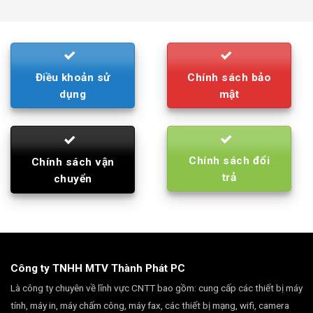
was:
is:
790.000₫.
710.000₫.
Điều khoản sử
Chính sách bảo
dụng
mật
Chính sách đổi
Chính sách vận
trả
chuyển
Công ty TNHH MTV Thành Phát PC
Là công ty chuyên về lĩnh vực CNTT bao gồm: cung cấp các thiết bị máy
tính, máy in, máy chấm công, máy fax, các thiết bị mạng, wifi, camera