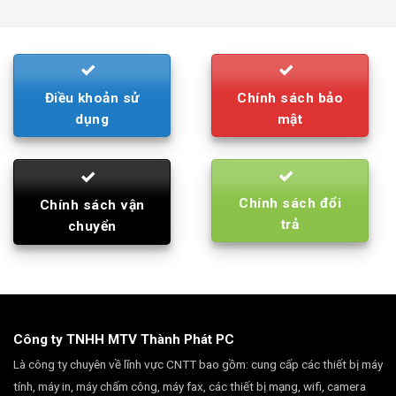
was:
is:
790.000₫.
710.000₫.
Điều khoản sử
Chính sách bảo
dụng
mật
Chính sách đổi
Chính sách vận
trả
chuyển
Công ty TNHH MTV Thành Phát PC
Là công ty chuyên về lĩnh vực CNTT bao gồm: cung cấp các thiết bị máy
tính, máy in, máy chấm công, máy fax, các thiết bị mạng, wifi, camera