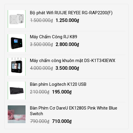
Bộ phát Wifi RUIJIE REYEE RG-RAP2200(F)
Original
Current
1.500.000
1.250.000
₫
₫
price
price
was:
is:
Máy Chấm Công RJ K89
1.500.000₫.
1.250.000₫.
Original
Current
3.500.000
2.800.000
₫
₫
price
price
was:
is:
Máy chấm công khuôn mặt DS-K1T343EWX
3.500.000₫.
2.800.000₫.
Original
Current
4.000.000
3.500.000
₫
₫
price
price
was:
is:
Bàn phím Logitech K120 USB
4.000.000₫.
3.500.000₫.
Original
Current
210.000
195.000
₫
₫
price
price
was:
is:
Bàn Phím Cơ DareU EK1280S Pink White Blue
210.000₫.
195.000₫.
Switch
Original
Current
790.000
710.000
₫
₫
price
price