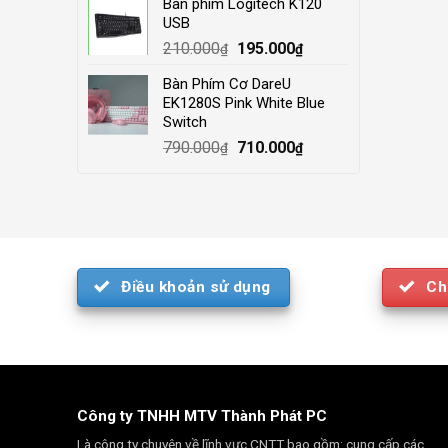
Bàn phím Logitech K120
was:
is:
USB
4.000.000₫.
3.500.000₫.
Original
Current
210.000
195.000
₫
₫
price
price
Bàn Phím Cơ DareU
was:
is:
EK1280S Pink White Blue
210.000₫.
195.000₫.
Switch
Original
Current
790.000
710.000
₫
₫
price
price
was:
is:
790.000₫.
710.000₫.
Điều khoản sử dụng
Ch
Công ty TNHH MTV Thành Phát PC
Là công ty chuyên về lĩnh vực CNTT bao gồm: cung cấp các