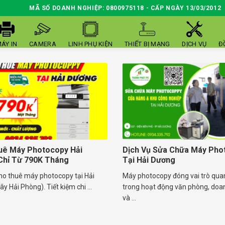
MÃ SỐ DOANH NGHIỆP: 0800975118 - CẤP NGÀY 13/03/2012
ÁY IN
CAMERA
LINH PHỤ KIỆN
THIẾT BỊ MẠNG
DỊCH VỤ
Đ
uê Máy Photocopy Hải
Dịch Vụ Sửa Chữa Máy Pho
Chỉ Từ 790K Tháng
Tại Hải Dương
ho thuê máy photocopy tại Hải
Máy photocopy đóng vai trò qua
y Hải Phòng). Tiết kiệm chi ...
trong hoạt động văn phòng, doa
và ...