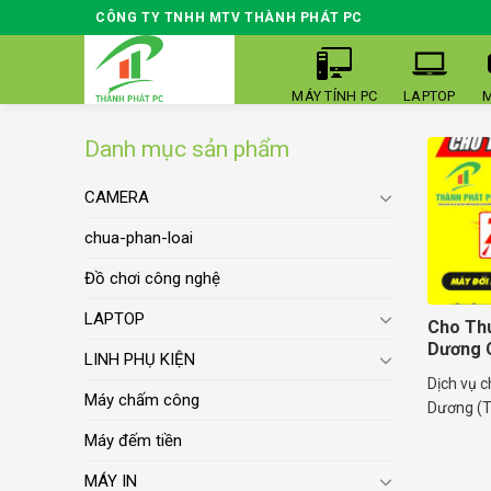
Skip
CÔNG TY TNHH MTV THÀNH PHÁT PC
to
content
MÁY TÍNH PC
LAPTOP
M
Danh mục sản phẩm
CAMERA
chua-phan-loai
Đồ chơi công nghệ
LAPTOP
Cho Th
Dương 
LINH PHỤ KIỆN
Dịch vụ c
Máy chấm công
Dương (Tâ
Máy đếm tiền
MÁY IN