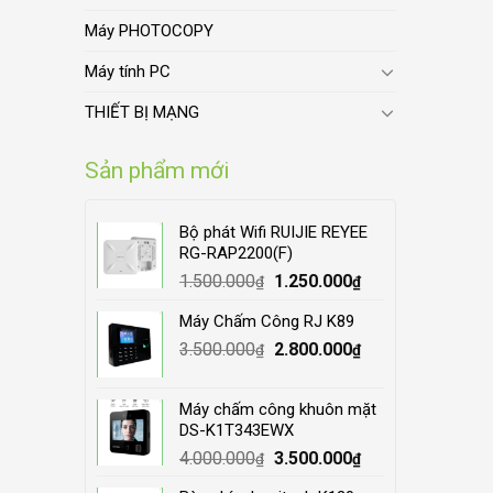
Máy PHOTOCOPY
Máy tính PC
THIẾT BỊ MẠNG
Sản phẩm mới
Bộ phát Wifi RUIJIE REYEE
RG-RAP2200(F)
Original
Current
1.500.000
1.250.000
₫
₫
price
price
Máy Chấm Công RJ K89
was:
is:
Original
Current
3.500.000
1.500.000₫.
2.800.000
1.250.000₫.
₫
₫
price
price
was:
is:
Máy chấm công khuôn mặt
3.500.000₫.
2.800.000₫.
DS-K1T343EWX
Original
Current
4.000.000
3.500.000
₫
₫
price
price