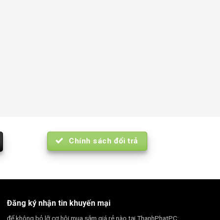
Chính sách đổi trả
Đăng ký nhận tin khuyến mại
để không bỏ lỡ cơ hội mua sắm giá rẻ nào tại ThanhPhatPC: