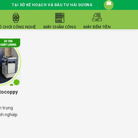
TẠI SỞ KẾ HOẠCH VÀ ĐẦU TƯ HẢI DƯƠNG
Ồ CHƠI CÔNG NGHỆ
MÁY CHẤM CÔNG
MÁY ĐẾM TIỀN
tocoppy
n trọng
nh nghiệp