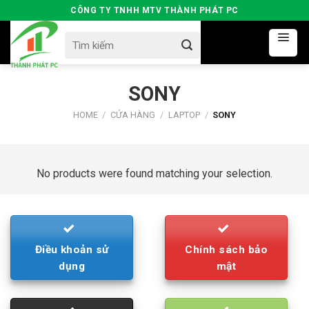
Skip
CÔNG TY TNHH MTV THÀNH PHÁT PC
to
Search
content
for:
SONY
HOME
/
CỬA HÀNG
/
LAPTOP
/
SONY
No products were found matching your selection.
Điều khoản sử
Chính sách bảo
dụng
mật