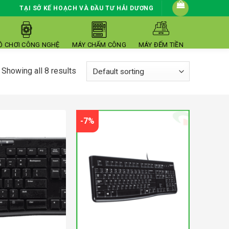
TẠI SỞ KẾ HOẠCH VÀ ĐẦU TƯ HẢI DƯƠNG
Ồ CHƠI CÔNG NGHỆ
MÁY CHẤM CÔNG
MÁY ĐẾM TIỀN
Showing all 8 results
-7%
210000đ