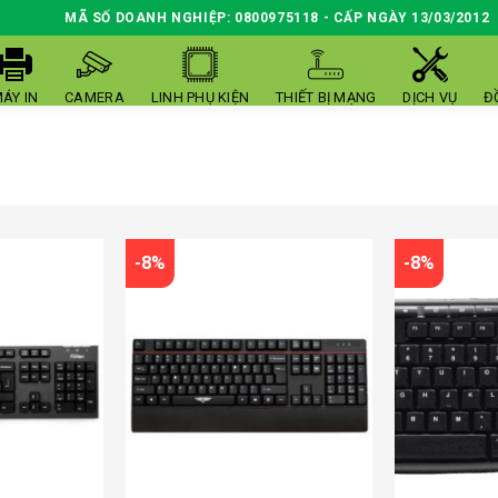
MÃ SỐ DOANH NGHIỆP: 0800975118 - CẤP NGÀY 13/03/2012
ÁY IN
CAMERA
LINH PHỤ KIỆN
THIẾT BỊ MẠNG
DỊCH VỤ
Đ
-8%
-8%
200000đ
489000đ
 L411
ây
SB