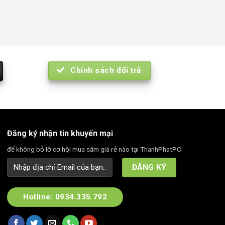
Chính sách đổi trả
Đăng ký nhận tin khuyến mại
để không bỏ lỡ cơ hội mua sắm giá rẻ nào tại ThanhPhatPC:
Hotline: 0934.335.792