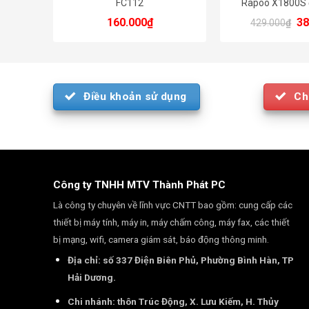
10m
FC112
Rapoo X1800S 
N-key
Có
Or
160.000
₫
38
Bàn phím thiết kế
429.000
₫
rollover
pr
fullsize 104 phím
wa
42
Chuột thiết kế đố
cầm nắm
Độ phân giải: 100
Điều khoản sử dụng
Ch
Công ty TNHH MTV Thành Phát PC
Là công ty chuyên về lĩnh vực CNTT bao gồm: cung cấp các
thiết bị máy tính, máy in, máy chấm công, máy fax, các thiết
bị mạng, wifi, camera giám sát, báo động thông minh.
Địa chỉ: số 337 Điện Biên Phủ, Phường Bình Hàn, TP
Hải Dương.
Chi nhánh: thôn Trúc Động, X. Lưu Kiếm, H. Thủy