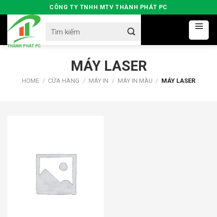
Skip
CÔNG TY TNHH MTV THÀNH PHÁT PC
to
Search
content
for:
MÁY LASER
HOME
/
CỬA HÀNG
/
MÁY IN
/
MÁY IN MÀU
/
MÁY LASER