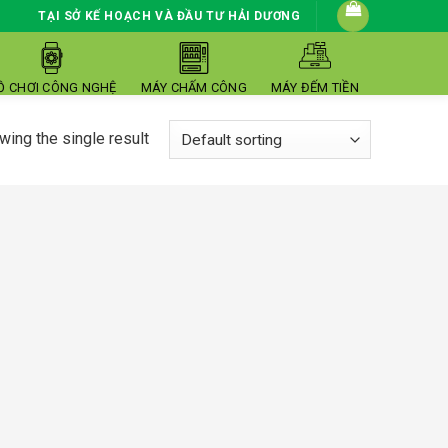
TẠI SỞ KẾ HOẠCH VÀ ĐẦU TƯ HẢI DƯƠNG
Ồ CHƠI CÔNG NGHỆ
MÁY CHẤM CÔNG
MÁY ĐẾM TIỀN
ing the single result