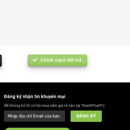
Chính sách đổi trả
Đăng ký nhận tin khuyến mại
để không bỏ lỡ cơ hội mua sắm giá rẻ nào tại ThanhPhatPC: