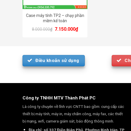
Case máy tính TP2 – chạy phần
mềm kế toán
Original
Current
7.150.000
₫
8.000.000
₫
price
price
was:
is:
8.000.000₫.
7.150.000₫.
Điều khoản sử dụng
Ch
Công ty TNHH MTV Thành Phát PC
Là công ty chuyên về lĩnh vực CNTT bao gồm: cung cấp các
thiết bị máy tính, máy in, máy chấm công, máy fax, các thiết
bị mạng, wifi, camera giám sát, báo động thông minh.
Địa chỉ: số 337 Điện Biên Phủ, Phường Bình Hàn, TP