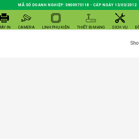
MÃ SỐ DOANH NGHIỆP: 0800975118 - CẤP NGÀY 13/03/2012
ÁY IN
CAMERA
LINH PHỤ KIỆN
THIẾT BỊ MẠNG
DỊCH VỤ
Đ
Show