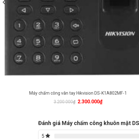
Máy chấm công vân tay Hikvision DS-K1A802MF-1
Original
Current
2.300.000
₫
3.200.000
₫
price
price
was:
is:
3.200.000₫.
2.300.000₫.
Đánh giá Máy chấm công khuôn mặt 
5