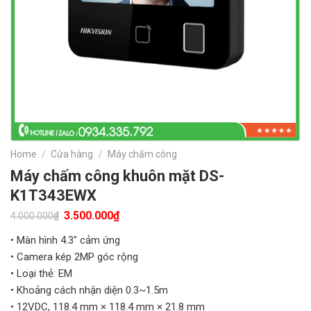
Home
/
Cửa hàng
/
Máy chấm công
Máy chấm công khuôn mặt DS-
K1T343EWX
Original
Current
3.500.000
₫
₫
4.000.000
price
price
was:
is:
• Màn hình 4.3″ cảm ứng
4.000.000₫.
3.500.000₫.
• Camera kép 2MP góc rộng
• Loại thẻ: EM
• Khoảng cách nhận diện 0.3~1.5m
• 12VDC, 118.4 mm × 118.4 mm × 21.8 mm