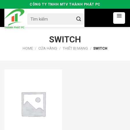
Skip
CÔNG TY TNHH MTV THÀNH PHÁT PC
to
Search
content
for:
SWITCH
HOME
/
CỬA HÀNG
/
THIẾT BỊ MẠNG
/
SWITCH