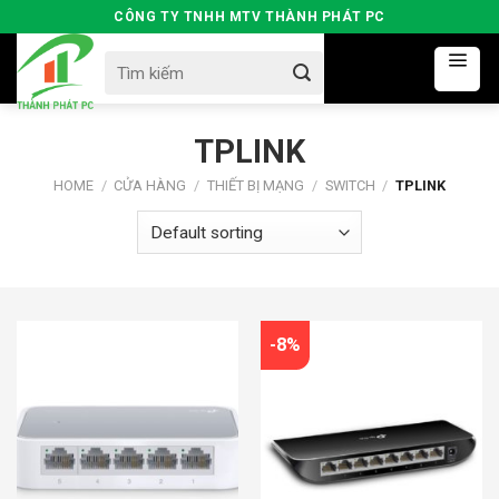
Skip
CÔNG TY TNHH MTV THÀNH PHÁT PC
to
Search
content
for:
TPLINK
HOME
/
CỬA HÀNG
/
THIẾT BỊ MẠNG
/
SWITCH
/
TPLINK
-8%
590000đ
250000đ