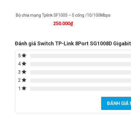
Bộ chia mạng Tplink SF1005 – 5 cổng /10/100Mbps
250.000
₫
Đánh giá Switch TP-Link 8Port SG1008D Gigabit
5
4
3
2
1
ĐÁNH GIÁ