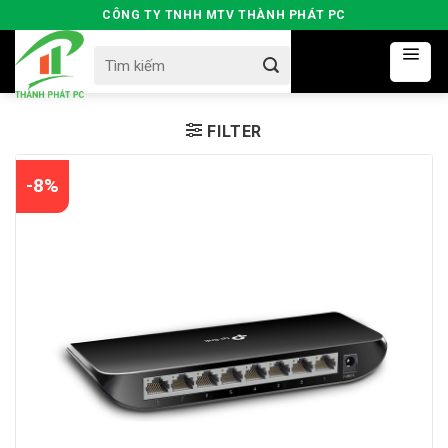
Skip
CÔNG TY TNHH MTV THÀNH PHÁT PC
to
Search
content
for:
FILTER
-8%