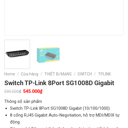
Home
/
Cửa hàng
/
THIẾT BỊ MẠNG
/
SWITCH
/
TPLINK
Switch TP-Link 8Port SG1008D Gigabit
Original
Current
545.000
₫
₫
590.000
price
price
was:
is:
Thông số sản phẩm
590.000₫.
545.000₫.
Switch TP-Link 8Port SG1008D Gigabit (10/100/1000)
8 cổng RJ45 Gigabit Auto-Negotiation, hỗ trợ MDI/MDIX tự
động