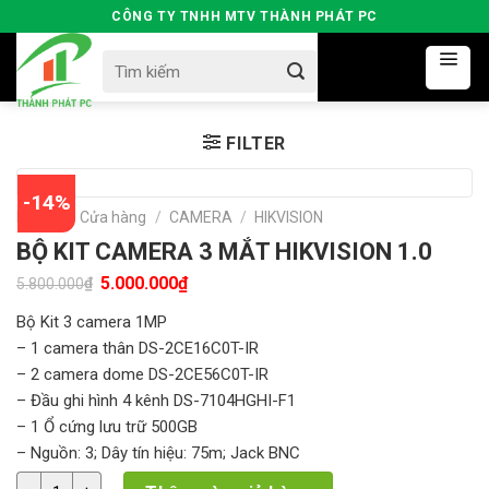
Skip
CÔNG TY TNHH MTV THÀNH PHÁT PC
to
Search
content
for:
FILTER
-14%
Home
/
Cửa hàng
/
CAMERA
/
HIKVISION
BỘ KIT CAMERA 3 MẮT HIKVISION 1.0
Original
Current
5.000.000
₫
₫
5.800.000
price
price
was:
is:
Bộ Kit 3 camera 1MP
5.800.000₫.
5.000.000₫.
– 1 camera thân DS-2CE16C0T-IR
– 2 camera dome DS-2CE56C0T-IR
– Đầu ghi hình 4 kênh DS-7104HGHI-F1
– 1 Ổ cứng lưu trữ 500GB
– Nguồn: 3; Dây tín hiệu: 75m; Jack BNC
BỘ KIT CAMERA 3 MẮT HIKVISION 1.0 quantity