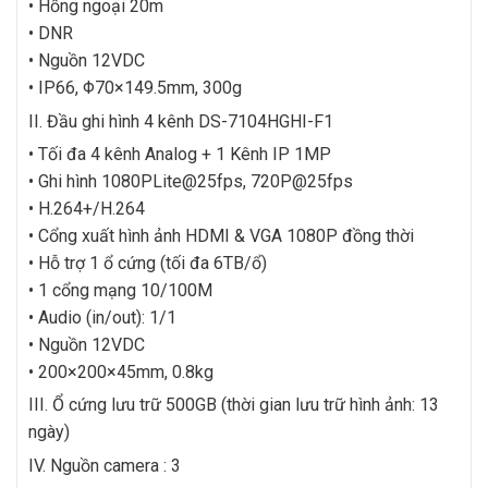
• Hồng ngoại 20m
• DNR
• Nguồn 12VDC
• IP66, Φ70×149.5mm, 300g
II. Đầu ghi hình 4 kênh DS-7104HGHI-F1
• Tối đa 4 kênh Analog + 1 Kênh IP 1MP
• Ghi hình 1080PLite@25fps, 720P@25fps
• H.264+/H.264
• Cổng xuất hình ảnh HDMI & VGA 1080P đồng thời
• Hỗ trợ 1 ổ cứng (tối đa 6TB/ổ)
• 1 cổng mạng 10/100M
• Audio (in/out): 1/1
• Nguồn 12VDC
• 200×200×45mm, 0.8kg
III. Ổ cứng lưu trữ 500GB (thời gian lưu trữ hình ảnh: 13
ngày)
IV. Nguồn camera : 3