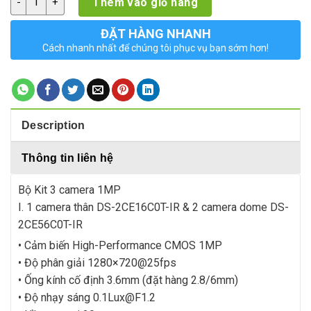
Thêm vào giỏ hàng
ĐẶT HÀNG NHANH
Cách nhanh nhất để chúng tôi phục vụ bạn sớm hơn!
Description
Thông tin liên hệ
Bộ Kit 3 camera 1MP
I. 1 camera thân DS-2CE16C0T-IR & 2 camera dome DS-
2CE56C0T-IR
• Cảm biến High-Performance CMOS 1MP
• Độ phân giải 1280×720@25fps
• Ống kính cố định 3.6mm (đặt hàng 2.8/6mm)
• Độ nhạy sáng
0.1Lux@F1.2