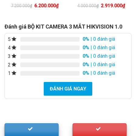
rrent
Original
Current
Original
Curr
6.200.000
₫
2.919.000
₫
7.200.000
₫
4.000.000
₫
ice
price
price
price
pric
was:
is:
was:
is:
900.000₫.
7.200.000₫.
6.200.000₫.
4.000.000₫.
2.91
Đánh giá BỘ KIT CAMERA 3 MẮT HIKVISION 1.0
0%
| 0 đánh giá
5
0%
| 0 đánh giá
4
0%
| 0 đánh giá
3
0%
| 0 đánh giá
2
0%
| 0 đánh giá
1
ĐÁNH GIÁ NGAY