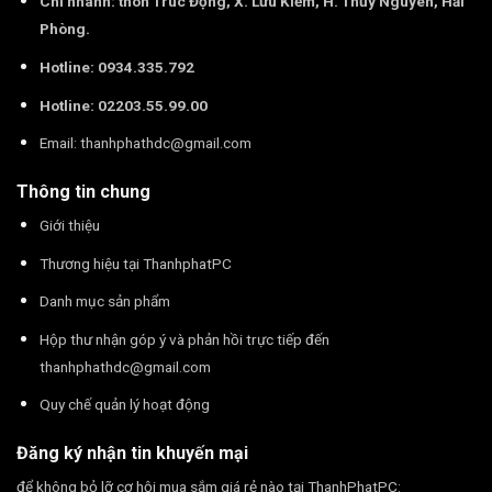
Chi nhánh: thôn Trúc Động, X. Lưu Kiếm, H. Thủy Nguyên, Hải
Phòng.
Hotline: 0934.335.792
Hotline: 02203.55.99.00
Email:
thanhphathdc@gmail.com
Thông tin chung
Giới thiệu
Thương hiệu tại ThanhphatPC
Danh mục sản phẩm
Hộp thư nhận góp ý và phản hồi trực tiếp đến
thanhphathdc@gmail.com
Quy chế quản lý hoạt động
Đăng ký nhận tin khuyến mại
để không bỏ lỡ cơ hội mua sắm giá rẻ nào tại ThanhPhatPC: