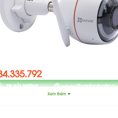
Xem thêm
a IP Ngoài Trời 3MP Ezviz C3TN , tích hợp còi – đèn chớp, ban đêm 
khung hình và sẽ thông báo về điện thoại thông qua ứng dụng Ezvi