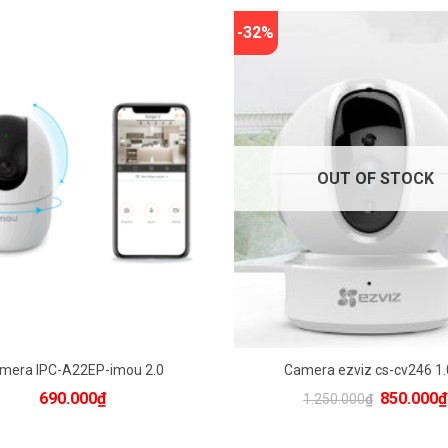
ưu trữ được khoảng 21 – 30 ngày dữ liệu quan sát.
-32%
 thể đàm thoại 2 chiều qua camera ngoài trời này, cùng với khả nă
t tốt trong điều kiện thiếu sáng, thu giữ hình ảnh rõ ràng, chi ti
 phí
000đ
1250000đ
Camera quay quét wifi 1 MegaP
OUT OF STOCK
HỖ TRỢ QUAY THEO CHUYỂN 
NGƯỜI
- Độ phân giải 1M 1280 x 720p.
- Tính năng Pan Tilt (Pan: 340°, 
- Ống kính 4mm @ F2.2 (90 °) .
- Chuẩn nén H.264, hai luồng dữ 
- Nguồn cấp DC5V .
mera IPC-A22EP-imou 2.0
Camera ezviz cs-cv246 1
- Chống ngược sáng kỹ thuật 
Original
690.000
₫
850.000
₫
1.250.000
₫
chống nhiễu kỹ thuật số 3D DNR
price
was:
hồng ngoại BLC / Phát hiện ch
1.250.00