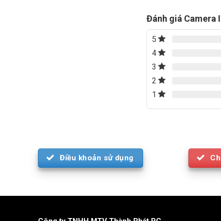
4.580.000₫.
850.000₫.
790.000₫.
Đánh giá Camera I
5
4
3
2
1
Điều khoản sử dụng
Ch