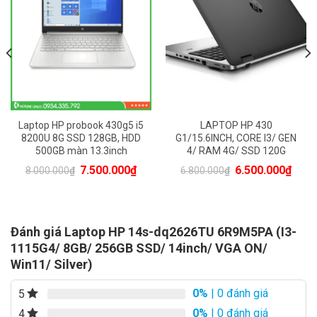
8000000đ
6800000đ
Laptop HP probook 430g5 i5
LAPTOP HP 430
8200U 8G SSD 128GB, HDD
G1/15.6INCH, CORE I3/ GEN
500GB màn 13.3inch
4/ RAM 4G/ SSD 120G
rent
Original
Current
Original
Curr
7.500.000
₫
6.500.000
₫
8.000.000
₫
6.800.000
₫
ce
price
price
price
pric
was:
is:
was:
is:
00.000₫.
8.000.000₫.
7.500.000₫.
6.800.000₫.
6.50
Đánh giá Laptop HP 14s-dq2626TU 6R9M5PA (I3-
1115G4/ 8GB/ 256GB SSD/ 14inch/ VGA ON/
Win11/ Silver)
HP 14s-dq2620TU 6K774PA
sử dụng bộ vi xử lý
Intel
Core i3-1115G4
. Đây là một CPU thuộc thế hệ thứ 11
0%
| 0 đánh giá
5
của Intel được sản xuất dựa trên tiến trình 10nm tiên tiến.
0%
| 0 đánh giá
4