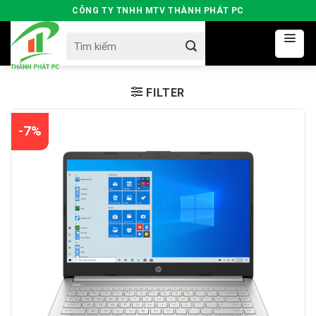
Skip
CÔNG TY TNHH MTV THÀNH PHÁT PC
to
Search
content
for:
FILTER
-7%