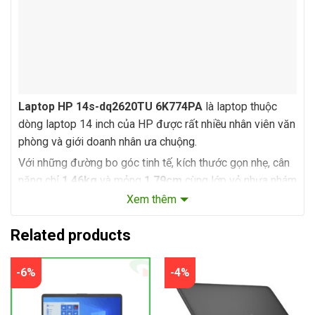
Laptop HP 14s-dq2620TU 6K774PA
là laptop thuộc
dòng laptop 14 inch của HP được rất nhiều nhân viên văn
phòng và giới doanh nhân ưa chuộng.
Với những đường bo góc tinh tế, kích thước gọn nhẹ, cân
nặng chỉ
1,46kg
và mỏng
1,79cm
cùng lớp vỏ nhựa nhám
màu bạc thì chiếc laptop này thực sự là một điểm nhấn
Xem thêm
trên bàn làm việc của bạn.
Related products
Cấu hình chuyên phục vụ công việc
-6%
-4%