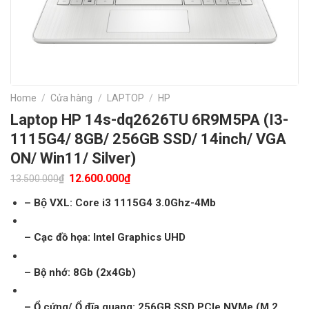
Home
/
Cửa hàng
/
LAPTOP
/
HP
Laptop HP 14s-dq2626TU 6R9M5PA (I3-
1115G4/ 8GB/ 256GB SSD/ 14inch/ VGA
ON/ Win11/ Silver)
Original
Current
12.600.000
₫
₫
13.500.000
price
price
was:
is:
– Bộ VXL: Core i3 1115G4 3.0Ghz-4Mb
13.500.000₫.
12.600.000₫.
– Cạc đồ họa: Intel Graphics UHD
– Bộ nhớ: 8Gb (2x4Gb)
– Ổ cứng/ Ổ đĩa quang: 256GB SSD PCIe NVMe (M.2