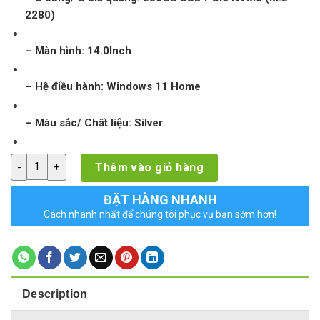
2280)
– Màn hình: 14.0Inch
– Hệ điều hành: Windows 11 Home
– Màu sắc/ Chất liệu: Silver
Laptop HP 14s-dq2626TU 6R9M5PA (I3-1115G4/ 8GB/ 256GB SSD/
Thêm vào giỏ hàng
ĐẶT HÀNG NHANH
Cách nhanh nhất để chúng tôi phục vụ bạn sớm hơn!
Description