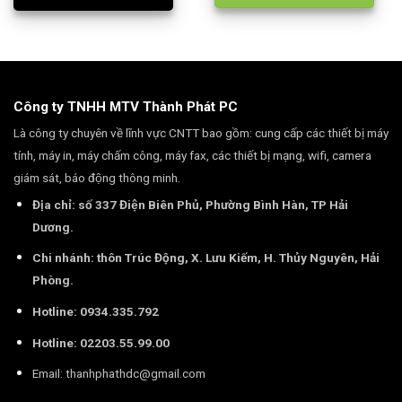
Công ty TNHH MTV Thành Phát PC
Là công ty chuyên về lĩnh vực CNTT bao gồm: cung cấp các thiết bị máy
tính, máy in, máy chấm công, máy fax, các thiết bị mạng, wifi, camera
giám sát, báo động thông minh.
Địa chỉ: số 337 Điện Biên Phủ, Phường Bình Hàn, TP Hải
Dương.
Chi nhánh: thôn Trúc Động, X. Lưu Kiếm, H. Thủy Nguyên, Hải
Phòng.
Laptop HP 14s phiên bản này sở hữu chiếc màn hình
14
Hotline: 0934.335.792
inch
thương hiệu có 2 viền bên mỏng. Bề mặt của màn
Hotline: 02203.55.99.00
hình nhám để hạn chế bị bóng, lóa sáng khi sử dụng
ngoài trời.
Email:
thanhphathdc@gmail.com
Tấm nền của màn hình là
tấm nền IPS
với độ phân giải