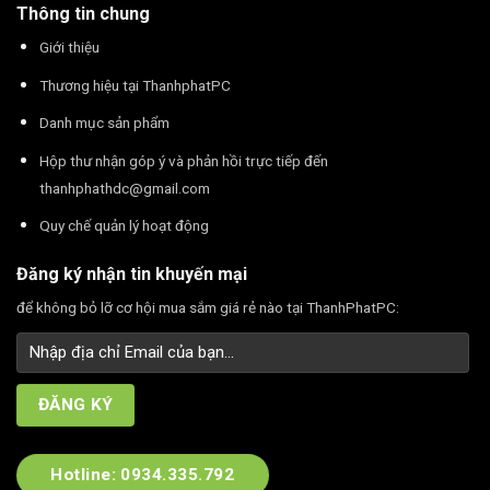
Thông tin chung
HD (1366x768p) cùng độ sáng 250nits cho chất lượng
hình ảnh tốt, đủ sắc nét khi hiển thị các chi tiết lớn nhỏ.
Giới thiệu
Thương hiệu tại ThanhphatPC
Bàn phím & Touchpad cực nhạy
Danh mục sản phẩm
Hộp thư nhận góp ý và phản hồi trực tiếp đến
thanhphathdc@gmail.com
Quy chế quản lý hoạt động
Đăng ký nhận tin khuyến mại
để không bỏ lỡ cơ hội mua sắm giá rẻ nào tại ThanhPhatPC:
Hotline: 0934.335.792