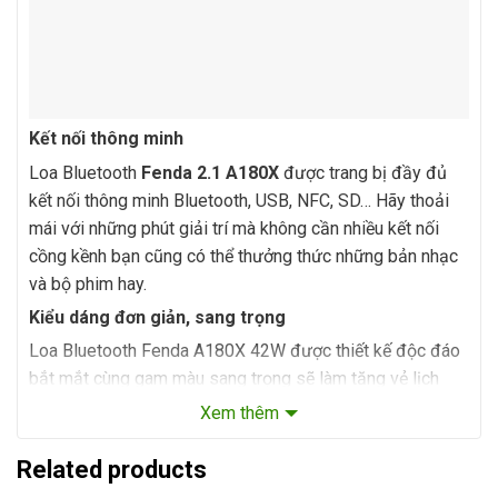
Kết nối thông minh
Loa Bluetooth
Fenda 2.1 A180X
được trang bị đầy đủ
kết nối thông minh Bluetooth, USB, NFC, SD… Hãy thoải
mái với những phút giải trí mà không cần nhiều kết nối
cồng kềnh bạn cũng có thể thưởng thức những bản nhạc
và bộ phim hay.
Kiểu dáng đơn giản, sang trọng
Loa Bluetooth Fenda A180X 42W được thiết kế độc đáo
bắt mắt cùng gam màu sang trọng sẽ làm tăng vẻ lịch
lãm cho không gian giải trí của bạn. Loa có kích thước
Xem thêm
không quá lớn, bạn dễ dàng lắp đặt trong phòng làm việc
hay góc học tập.
Related products
Tận hưởng âm thanh chất lượng cao