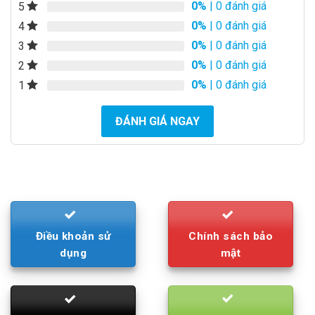
xuất
0%
| 0 đánh giá
5
0%
| 0 đánh giá
4
Model
Bluetooth A180X
0%
| 0 đánh giá
3
Chuẩn âm
2.1
thanh
0%
| 0 đánh giá
2
0%
| 0 đánh giá
1
Tổng công
42W
suất loa
ĐÁNH GIÁ NGAY
CS loa siêu
14W + 14Wx2
trầm/ vệ tinh
Tần số đáp
250 – 20KHz (satellite) 30 – 100Hz
ứng
(subwoofer)
Điều khiển từ
Có
xa
Cổng tín hiệu
Jack 3.5 mm và Bluetooth®
Điều khoản sử
Chính sách bảo
vào
dụng
mật
W140xH134xD138mm; (satellite)
Kích thước
W220xH230xD243mm (subwoofer)
Trọng lượng
3.5 Kg