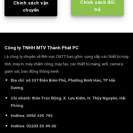
Chính sách đổi
Chính sách vận
Loa Bluetooth Fenda 2.1 A180X: mang đến
trả
chất lượng âm thanh đảm bảo với cường độ
chuyển
lớn nhưng vẫn giữ nguyên được chất nhạc
vốn có của nó. Tổng công suất của loa là 42
W cho ra chất lượng âm thanh ổn định, sống
động và ít bị nhiễu kê cả khi âm lượng ở
mức cực đại. Loa bluetooth Fenda A180X
có hỗ trợ kết nối không dây linh hoạt qua
Đặc điểm
bluetooth 4.0 khoảng cách kết nối 15m, cho
Công ty TNHH MTV Thành Phát PC
khác
phép bạn phát nhạc từ các thiết bị âm
Là công ty chuyên về lĩnh vực CNTT bao gồm: cung cấp các thiết bị máy
thanh khác như điện thoại, máy tính bảng,…
Kiểu dáng hình chữ nhật, thiết kế thời trang
tính, máy in, máy chấm công, máy fax, các thiết bị mạng, wifi, camera
cùng với kiểu dáng bắt mắt, hiện đại mang
giám sát, báo động thông minh.
lại tính thẩm mỹ cao. 3 chiếc loa đều đồng
bộ và ấn tượng, phần trước thiết kế giống
Địa chỉ: số 337 Điện Biên Phủ, Phường Bình Hàn, TP Hải
nhau với mạng lưới hình thoi đều đặn, độc
Dương.
đáo.
Chi nhánh: thôn Trúc Động, X. Lưu Kiếm, H. Thủy Nguyên, Hải
Phòng.
Hotline: 0934.335.792
Hotline: 02203.55.99.00