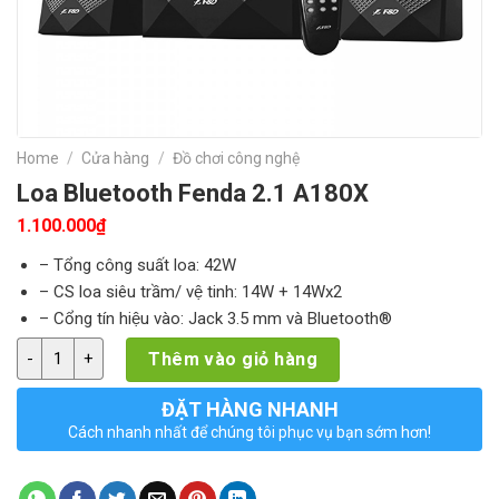
Home
/
Cửa hàng
/
Đồ chơi công nghệ
Loa Bluetooth Fenda 2.1 A180X
1.100.000
₫
– Tổng công suất loa: 42W
– CS loa siêu trầm/ vệ tinh: 14W + 14Wx2
– Cổng tín hiệu vào: Jack 3.5 mm và Bluetooth®
Loa Bluetooth Fenda 2.1 A180X quantity
Thêm vào giỏ hàng
ĐẶT HÀNG NHANH
Cách nhanh nhất để chúng tôi phục vụ bạn sớm hơn!