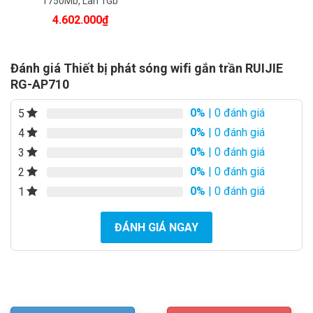
1750Mb, Lan 1Gb
– Kích thước: 194 × 194 × 37 mm.
4.602.000
₫
– Trọng lượng: 0.42kg.
Hotspot
Support
– Xuất xứ: Trung Quốc.
– Bảo hành: 2 năm.
Đánh giá Thiết bị phát sóng wifi gắn trần RUIJIE
RG-AP710
450 Mbps/ 2,4GHz và 1300
0%
| 0 đánh giá
5
Mbps/ 5GH
0%
| 0 đánh giá
4
0%
| 0 đánh giá
3
0%
| 0 đánh giá
2
0%
| 0 đánh giá
1
ĐÁNH GIÁ NGAY