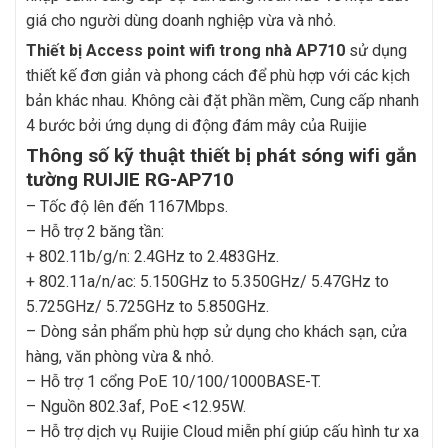
giá cho người dùng doanh nghiệp vừa và nhỏ.
Thiết bị Access point wifi trong nhà AP710
sử dụng
thiết kế đơn giản và phong cách để phù hợp với các kịch
bản khác nhau. Không cài đặt phần mềm, Cung cấp nhanh
4 bước bởi ứng dụng di động đám mây của Ruijie
Thông số kỹ thuật thiết bị phát sóng wifi gắn
tường RUIJIE RG-AP710
– Tốc độ lên đến 1167Mbps.
– Hỗ trợ 2 băng tần:
+ 802.11b/g/n: 2.4GHz to 2.483GHz.
+ 802.11a/n/ac: 5.150GHz to 5.350GHz/ 5.47GHz to
5.725GHz/ 5.725GHz to 5.850GHz.
– Dòng sản phẩm phù hợp sử dụng cho khách sạn, cửa
hàng, văn phòng vừa & nhỏ.
– Hỗ trợ 1 cổng PoE 10/100/1000BASE-T.
– Nguồn 802.3af, PoE <12.95W.
– Hỗ trợ dịch vụ Ruijie Cloud miễn phí giúp cấu hình tư xa