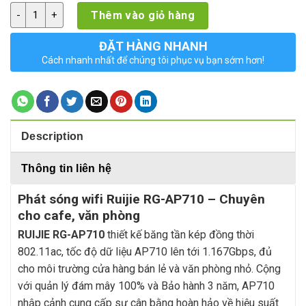
Thiết bị phát sóng wifi gắn trần RUIJIE RG-AP710 quantity
Thêm vào giỏ hàng
ĐẶT HÀNG NHANH
Cách nhanh nhất để chúng tôi phục vụ bạn sớm hơn!
Description
Thông tin liên hệ
Phát sóng wifi Ruijie RG-AP710 – Chuyên
cho cafe, văn phòng‎
RUIJIE RG-AP710
thiết kế băng tần kép đồng thời
802.11ac, tốc độ dữ liệu AP710 lên tới 1.167Gbps, đủ
cho môi trường cửa hàng bán lẻ và văn phòng nhỏ. Cộng
với quản lý đám mây 100% và Bảo hành 3 năm, AP710
nhập cảnh cung cấp sự cân bằng hoàn hảo về hiệu suất