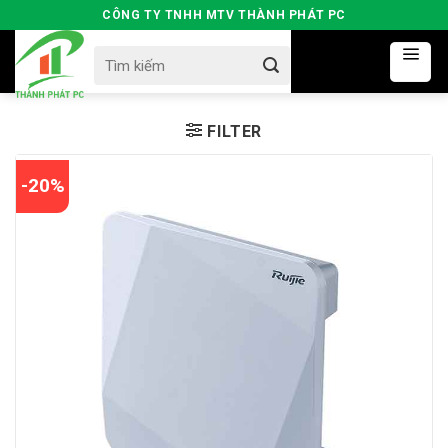
Skip
CÔNG TY TNHH MTV THÀNH PHÁT PC
to
Search
content
for:
FILTER
-20%