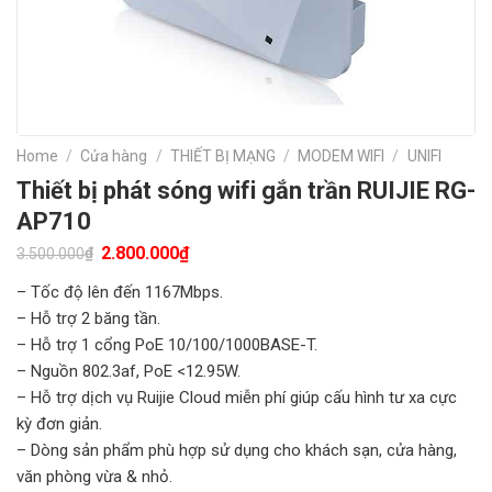
Home
/
Cửa hàng
/
THIẾT BỊ MẠNG
/
MODEM WIFI
/
UNIFI
Thiết bị phát sóng wifi gắn trần RUIJIE RG-
AP710
Original
Current
2.800.000
₫
₫
3.500.000
price
price
was:
is:
– Tốc độ lên đến 1167Mbps.
3.500.000₫.
2.800.000₫.
– Hỗ trợ 2 băng tần.
– Hỗ trợ 1 cổng PoE 10/100/1000BASE-T.
– Nguồn 802.3af, PoE <12.95W.
– Hỗ trợ dịch vụ Ruijie Cloud miễn phí giúp cấu hình tư xa cực
kỳ đơn giản.
– Dòng sản phẩm phù hợp sử dụng cho khách sạn, cửa hàng,
văn phòng vừa & nhỏ.