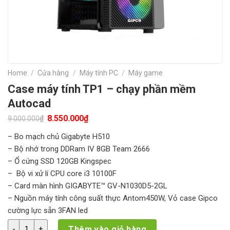
Home
/
Cửa hàng
/
Máy tính PC
/
Máy game
Case máy tính TP1 – chạy phần mềm
Autocad
Original
Current
8.550.000
₫
₫
9.000.000
price
price
was:
is:
– Bo mạch chủ Gigabyte H510
9.000.000₫.
8.550.000₫.
– Bộ nhớ trong DDRam IV 8GB Team 2666
– Ổ cứng SSD 120GB Kingspec
– Bộ vi xử lí CPU core i3 10100F
– Card màn hình GIGABYTE™ GV-N1030D5-2GL
– Nguồn máy tính công suất thực Antom450W, Vỏ case Gipco
cường lực sẵn 3FAN led
Case máy tính TP1 - chạy phần mềm Autocad quantity
Thêm vào giỏ hàng