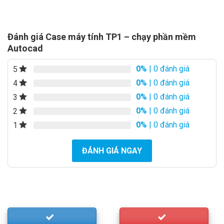
price
price
price
pric
rrent
was:
is:
was:
is:
ice
8.000.000₫.
7.150.000₫.
2.900.000₫.
2.60
500.000₫.
Đánh giá Case máy tính TP1 – chạy phần mềm
Autocad
0%
| 0 đánh giá
5
0%
| 0 đánh giá
4
0%
| 0 đánh giá
3
0%
| 0 đánh giá
2
0%
| 0 đánh giá
1
ĐÁNH GIÁ NGAY