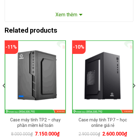
Xem thêm
Related products
-11%
-10%
8000000đ
2900000đ
Bảo hành: 12 tháng
Case máy tính TP2 – chạy
Case máy tính TP7 – học
phần mềm kế toán
online giá rẻ
Original
Current
Original
Curr
7.150.000
₫
2.600.000
₫
8.000.000
₫
2.900.000
₫