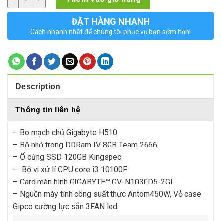
ĐẶT HÀNG NHANH
Cách nhanh nhất để chúng tôi phục vụ bạn sớm hơn!
Description
Thông tin liên hệ
– Bo mạch chủ Gigabyte H510
– Bộ nhớ trong DDRam IV 8GB Team 2666
– Ổ cứng SSD 120GB Kingspec
– Bộ vi xử lí CPU core i3 10100F
– Card màn hình GIGABYTE™ GV-N1030D5-2GL
– Nguồn máy tính công suất thực Antom450W, Vỏ case
Gipco cường lực sẵn 3FAN led