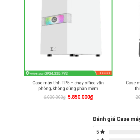
6000000đ
200
mềm kế
Case máy tính TP5 – chạy office văn
Case m
phòng, không dùng phần mềm
th
Current
Original
Current
5.850.000
₫
6.000.000
₫
20
price
price
price
s:
was:
is:
7.150.000₫.
6.000.000₫.
5.850.000₫.
Đánh giá Case máy 
5