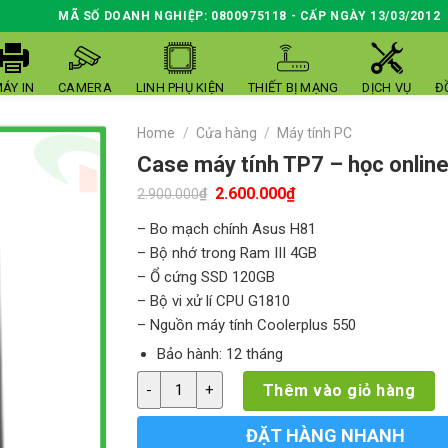
MÃ SỐ DOANH NGHIỆP: 0800975118 - CẤP NGÀY 13/03/2012
ÁY IN
CAMERA
LINH PHỤ KIỆN
THIẾT BỊ MẠNG
DỊCH VỤ
Đ
Home
/
Cửa hàng
/
Máy tính PC
Case máy tính TP7 – học online
Original
Current
2.600.000
₫
₫
2.900.000
price
price
was:
is:
– Bo mạch chính Asus H81
2.900.000₫.
2.600.000₫.
– Bộ nhớ trong Ram III 4GB
– Ổ cứng SSD 120GB
– Bộ vi xử lí CPU G1810
– Nguồn máy tính Coolerplus 550
Bảo hành: 12 tháng
Case máy tính TP7 – học online giá rẻ quanti
Thêm vào giỏ hàng
ĐẶT HÀNG NHANH