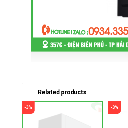
– Bo mạch chính Asus H81
– Bộ nhớ trong Ram III 4GB
– Ổ cứng SSD 120GB
Related products
– Bộ vi xử lí CPU G1810
– Nguồn máy tính Coolerplus 550
-3%
-3%
Bảo hành: 12 tháng