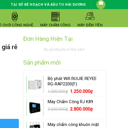
TẠI SỞ KẾ HOẠCH VÀ ĐẦU TƯ HẢI DƯƠNG
Ồ CHƠI CÔNG NGHỆ
MÁY CHẤM CÔNG
MÁY ĐẾM TIỀN
Đơn Hàng Hiện Tại
 giá rẻ
No products in the cart.
Sản phẩm mới
Bộ phát Wifi RUIJIE REYEE
RG-RAP2200(F)
Original
Current
1.250.000
1.500.000
₫
₫
price
price
Máy Chấm Công RJ K89
was:
is:
Original
Current
1.500.000₫.
2.800.000
1.250.000₫.
ty
3.500.000
₫
₫
price
price
was:
is:
Máy chấm công khuôn mặt
3.500.000₫.
2.800.000₫.