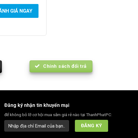
ÁNH GIÁ NGAY
Chính sách đổi trả
Đăng ký nhận tin khuyến mại
để không bỏ lỡ cơ hội mua sắm giá rẻ nào tại ThanhPhatPC: