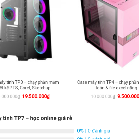
00000đ
10000000đ
áy tính TP3 – chạy phần mềm
Case máy tính TP4 – chạy phầ
iết kế PTS, Corel, Sketchup
toán & file excel nặng
Original
Current
Original
19.500.000
₫
9.500.00
.000.000
₫
10.000.000
₫
price
price
price
was:
is:
was:
20.000.000₫.
19.500.000₫.
10.000.00
tính TP7 – học online giá rẻ
0%
| 0 đánh giá