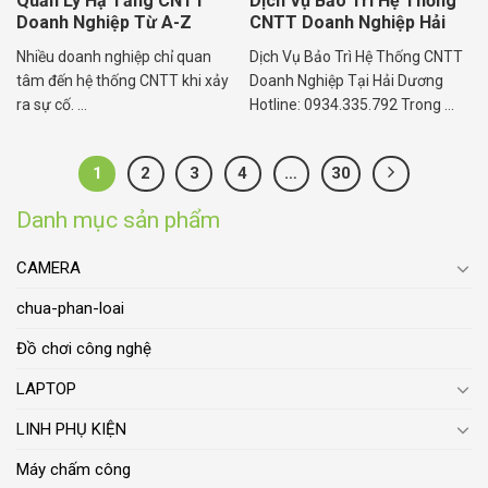
Quản Lý Hạ Tầng CNTT
Dịch Vụ Bảo Trì Hệ Thống
Doanh Nghiệp Từ A-Z
CNTT Doanh Nghiệp Hải
Dương
Nhiều doanh nghiệp chỉ quan
Dịch Vụ Bảo Trì Hệ Thống CNTT
tâm đến hệ thống CNTT khi xảy
Doanh Nghiệp Tại Hải Dương
ra sự cố. ...
Hotline: 0934.335.792 Trong ...
1
2
3
4
…
30
Danh mục sản phẩm
CAMERA
chua-phan-loai
Đồ chơi công nghệ
LAPTOP
LINH PHỤ KIỆN
Máy chấm công