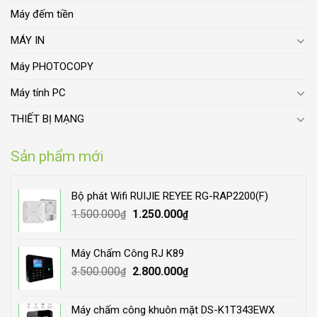
Máy đếm tiền
MÁY IN
Máy PHOTOCOPY
Máy tính PC
THIẾT BỊ MẠNG
Sản phẩm mới
Bộ phát Wifi RUIJIE REYEE RG-RAP2200(F)
Original
Current
1.500.000
1.250.000
₫
₫
price
price
was:
is:
Máy Chấm Công RJ K89
1.500.000₫.
1.250.000₫.
Original
Current
3.500.000
2.800.000
₫
₫
price
price
was:
is:
Máy chấm công khuôn mặt DS-K1T343EWX
3.500.000₫.
2.800.000₫.