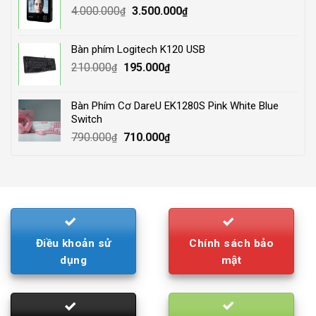
Original
Current
4.000.000
3.500.000
₫
₫
price
price
was:
is:
Bàn phím Logitech K120 USB
4.000.000₫.
3.500.000₫.
Original
Current
210.000
195.000
₫
₫
price
price
was:
is:
Bàn Phím Cơ DareU EK1280S Pink White Blue
210.000₫.
195.000₫.
Switch
Original
Current
790.000
710.000
₫
₫
price
price
was:
is:
790.000₫.
710.000₫.
Điều khoản sử
Chính sách bảo
dụng
mật