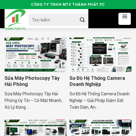
Skip
CÔNG TY TNHH MTV THÀNH PHÁT PC
to
Search
content
for:
Sửa Máy Photocopy Tây
Sơ Đồ Hệ Thống Camera
Hải Phòng
Doanh Nghiệp
Sửa Máy Photocopy Tây Hải
Sơ Đồ Hệ Thống Camera Doanh
Phòng Uy Tín – Có Mặt Nhanh,
Nghiệp – Giải Pháp Giám Sát
Xử Lý Đúng ...
Toàn Diện, An ...