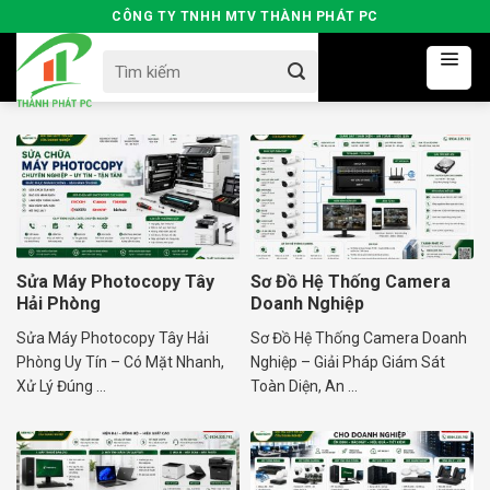
Skip
CÔNG TY TNHH MTV THÀNH PHÁT PC
to
Search
content
for:
Sửa Máy Photocopy Tây
Sơ Đồ Hệ Thống Camera
Hải Phòng
Doanh Nghiệp
Sửa Máy Photocopy Tây Hải
Sơ Đồ Hệ Thống Camera Doanh
Phòng Uy Tín – Có Mặt Nhanh,
Nghiệp – Giải Pháp Giám Sát
Xử Lý Đúng ...
Toàn Diện, An ...