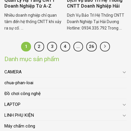
Quản Lý Hạ Tầng CNTT
Dịch Vụ Bảo Trì Hệ Thống
Doanh Nghiệp Từ A-Z
CNTT Doanh Nghiệp Hải
Dương
Nhiều doanh nghiệp chỉ quan
Dịch Vụ Bảo Trì Hệ Thống CNTT
tâm đến hệ thống CNTT khi xảy
Doanh Nghiệp Tại Hải Dương
ra sự cố. ...
Hotline: 0934.335.792 Trong ...
1
2
3
4
…
26
Danh mục sản phẩm
CAMERA
chua-phan-loai
Đồ chơi công nghệ
LAPTOP
LINH PHỤ KIỆN
Máy chấm công