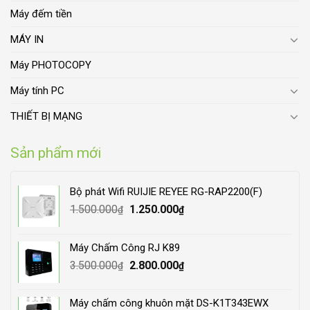
Máy đếm tiền
MÁY IN
Máy PHOTOCOPY
Máy tính PC
THIẾT BỊ MẠNG
Sản phẩm mới
Bộ phát Wifi RUIJIE REYEE RG-RAP2200(F)
Original
Current
1.500.000
1.250.000
₫
₫
price
price
was:
is:
Máy Chấm Công RJ K89
1.500.000₫.
1.250.000₫.
Original
Current
3.500.000
2.800.000
₫
₫
price
price
was:
is:
Máy chấm công khuôn mặt DS-K1T343EWX
3.500.000₫.
2.800.000₫.