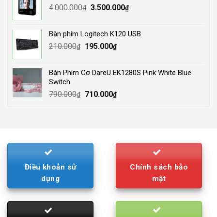
Original
Current
4.000.000
3.500.000
₫
₫
price
price
was:
is:
Bàn phím Logitech K120 USB
4.000.000₫.
3.500.000₫.
Original
Current
210.000
195.000
₫
₫
price
price
was:
is:
Bàn Phím Cơ DareU EK1280S Pink White Blue
210.000₫.
195.000₫.
Switch
Original
Current
790.000
710.000
₫
₫
price
price
was:
is:
790.000₫.
710.000₫.
Điều khoản sử
Chính sách bảo
dụng
mật