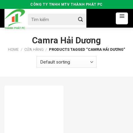
Skip
CÔNG TY TNHH MTV THÀNH PHÁT PC
to
Search
content
for:
Camra Hải Dương
HOME
/
CỬA HÀNG
/
PRODUCTS TAGGED “CAMRA HẢI DƯƠNG”
10500000đ