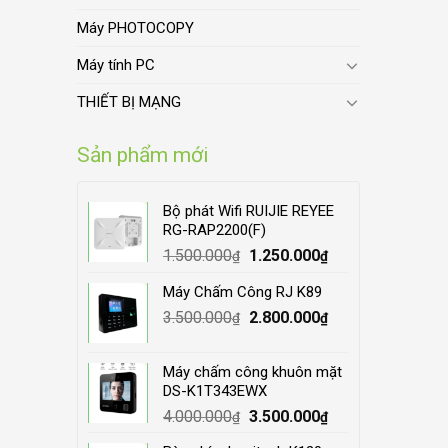
Máy PHOTOCOPY
Máy tính PC
THIẾT BỊ MẠNG
Sản phẩm mới
Bộ phát Wifi RUIJIE REYEE
RG-RAP2200(F)
Original
Current
1.500.000
1.250.000
₫
₫
price
price
Máy Chấm Công RJ K89
was:
is:
Original
Current
3.500.000
1.500.000₫.
2.800.000
1.250.000₫.
₫
₫
price
price
was:
is:
Máy chấm công khuôn mặt
3.500.000₫.
2.800.000₫.
DS-K1T343EWX
Original
Current
4.000.000
3.500.000
₫
₫
price
price