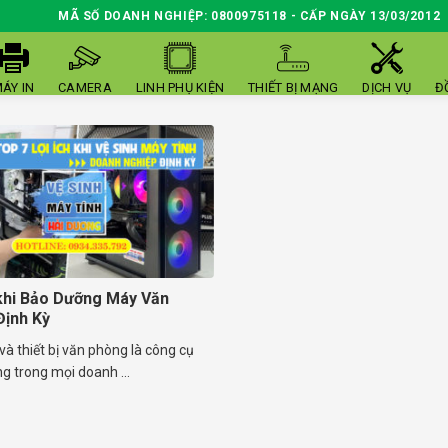
MÃ SỐ DOANH NGHIỆP: 0800975118 - CẤP NGÀY 13/03/2012
ÁY IN
CAMERA
LINH PHỤ KIỆN
THIẾT BỊ MẠNG
DỊCH VỤ
Đ
 khi Bảo Dưỡng Máy Văn
ịnh Kỳ
và thiết bị văn phòng là công cụ
g trong mọi doanh ...