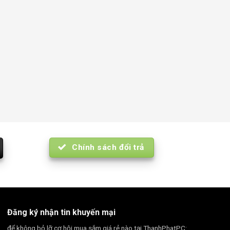
Chính sách đổi trả
Đăng ký nhận tin khuyến mại
để không bỏ lỡ cơ hội mua sắm giá rẻ nào tại ThanhPhatPC: