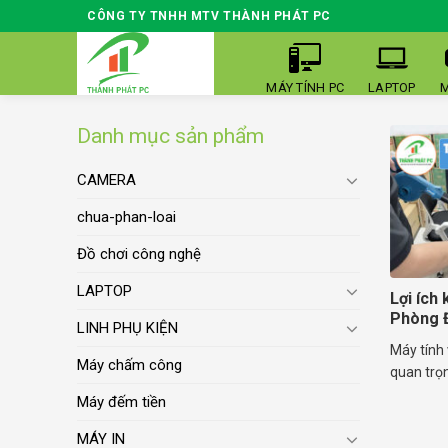
Skip
CÔNG TY TNHH MTV THÀNH PHÁT PC
to
content
MÁY TÍNH PC
LAPTOP
M
Danh mục sản phẩm
CAMERA
chua-phan-loai
Đồ chơi công nghệ
LAPTOP
Lợi ích
Phòng Đ
LINH PHỤ KIỆN
Máy tính 
Máy chấm công
quan trọn
Máy đếm tiền
MÁY IN