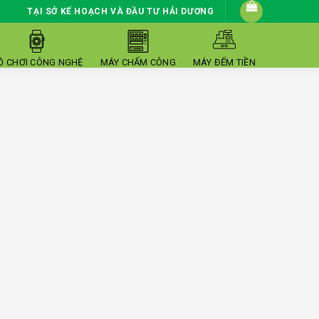
TẠI SỞ KẾ HOẠCH VÀ ĐẦU TƯ HẢI DƯƠNG
Ồ CHƠI CÔNG NGHỆ
MÁY CHẤM CÔNG
MÁY ĐẾM TIỀN