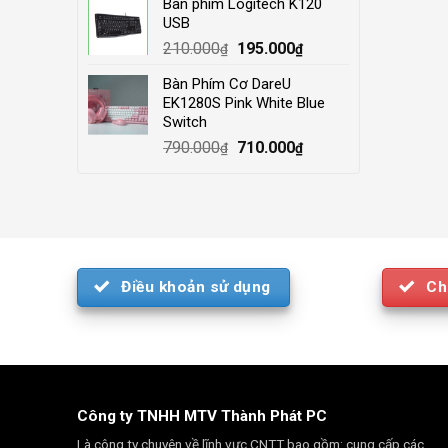
Bàn phím Logitech K120
was:
is:
USB
4.000.000₫.
3.500.000₫.
Original
Current
210.000
195.000
₫
₫
price
price
Bàn Phím Cơ DareU
was:
is:
EK1280S Pink White Blue
210.000₫.
195.000₫.
Switch
Original
Current
790.000
710.000
₫
₫
price
price
was:
is:
790.000₫.
710.000₫.
Điều khoản sử dụng
Ch
Công ty TNHH MTV Thành Phát PC
Là công ty chuyên về lĩnh vực CNTT bao gồm: cung cấp các