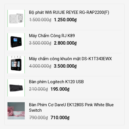
Bộ phát Wifi RUIJIE REYEE RG-RAP2200(F)
Original
Current
1.500.000
1.250.000
₫
₫
price
price
was:
is:
Máy Chấm Công RJ K89
1.500.000₫.
1.250.000₫.
Original
Current
3.500.000
2.800.000
₫
₫
price
price
was:
is:
Máy chấm công khuôn mặt DS-K1T343EWX
3.500.000₫.
2.800.000₫.
Original
Current
4.000.000
3.500.000
₫
₫
price
price
was:
is:
Bàn phím Logitech K120 USB
4.000.000₫.
3.500.000₫.
Original
Current
210.000
195.000
₫
₫
price
price
was:
is:
Bàn Phím Cơ DareU EK1280S Pink White Blue
210.000₫.
195.000₫.
Switch
Original
Current
790.000
710.000
₫
₫
price
price