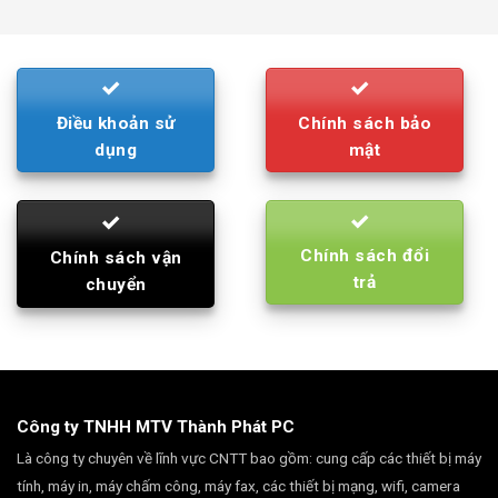
was:
is:
790.000₫.
710.000₫.
Điều khoản sử
Chính sách bảo
dụng
mật
Chính sách đổi
Chính sách vận
trả
chuyển
Công ty TNHH MTV Thành Phát PC
Là công ty chuyên về lĩnh vực CNTT bao gồm: cung cấp các thiết bị máy
tính, máy in, máy chấm công, máy fax, các thiết bị mạng, wifi, camera