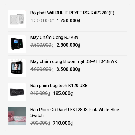
Bộ phát Wifi RUIJIE REYEE RG-RAP2200(F)
Original
Current
1.500.000
1.250.000
₫
₫
price
price
was:
is:
Máy Chấm Công RJ K89
1.500.000₫.
1.250.000₫.
Original
Current
3.500.000
2.800.000
₫
₫
price
price
was:
is:
Máy chấm công khuôn mặt DS-K1T343EWX
3.500.000₫.
2.800.000₫.
Original
Current
4.000.000
3.500.000
₫
₫
price
price
was:
is:
Bàn phím Logitech K120 USB
4.000.000₫.
3.500.000₫.
Original
Current
210.000
195.000
₫
₫
price
price
was:
is:
Bàn Phím Cơ DareU EK1280S Pink White Blue
210.000₫.
195.000₫.
Switch
Original
Current
790.000
710.000
₫
₫
price
price