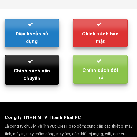
was:
is:
790.000₫.
710.000₫.
Điều khoản sử
Chính sách bảo
dụng
mật
Chính sách đổi
Chính sách vận
trả
chuyển
Công ty TNHH MTV Thành Phát PC
Là công ty chuyên về lĩnh vực CNTT bao gồm: cung cấp các thiết bị máy
tính, máy in, máy chấm công, máy fax, các thiết bị mạng, wifi, camera