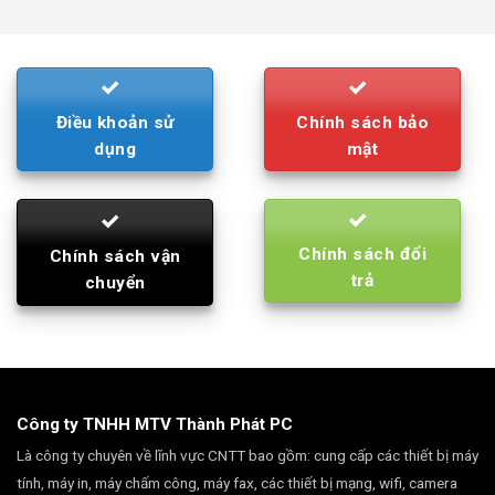
was:
is:
790.000₫.
710.000₫.
Điều khoản sử
Chính sách bảo
dụng
mật
Chính sách đổi
Chính sách vận
trả
chuyển
Công ty TNHH MTV Thành Phát PC
Là công ty chuyên về lĩnh vực CNTT bao gồm: cung cấp các thiết bị máy
tính, máy in, máy chấm công, máy fax, các thiết bị mạng, wifi, camera