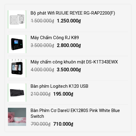
Bộ phát Wifi RUIJIE REYEE RG-RAP2200(F)
Original
Current
1.500.000
1.250.000
₫
₫
price
price
was:
is:
Máy Chấm Công RJ K89
1.500.000₫.
1.250.000₫.
Original
Current
3.500.000
2.800.000
₫
₫
price
price
was:
is:
Máy chấm công khuôn mặt DS-K1T343EWX
3.500.000₫.
2.800.000₫.
Original
Current
4.000.000
3.500.000
₫
₫
price
price
was:
is:
Bàn phím Logitech K120 USB
4.000.000₫.
3.500.000₫.
Original
Current
210.000
195.000
₫
₫
price
price
was:
is:
Bàn Phím Cơ DareU EK1280S Pink White Blue
210.000₫.
195.000₫.
Switch
Original
Current
790.000
710.000
₫
₫
price
price