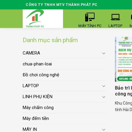
Skip
CÔNG TY TNHH MTV THÀNH PHÁT PC
to
content
MÁY TÍNH PC
LAPTOP
M
Danh mục sản phẩm
CAMERA
chua-phan-loai
Đồ chơi công nghệ
LAPTOP
Bảo trì
công ng
LINH PHỤ KIỆN
Khu Công
Máy chấm công
tỉnh Hải 
Máy đếm tiền
MÁY IN