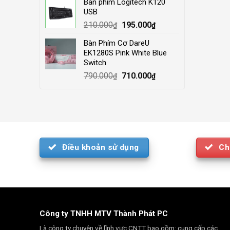
Bàn phím Logitech K120
was:
is:
USB
4.000.000₫.
3.500.000₫.
Original
Current
210.000
195.000
₫
₫
price
price
Bàn Phím Cơ DareU
was:
is:
EK1280S Pink White Blue
210.000₫.
195.000₫.
Switch
Original
Current
790.000
710.000
₫
₫
price
price
was:
is:
790.000₫.
710.000₫.
Điều khoản sử dụng
Ch
Công ty TNHH MTV Thành Phát PC
Là công ty chuyên về lĩnh vực CNTT bao gồm: cung cấp các