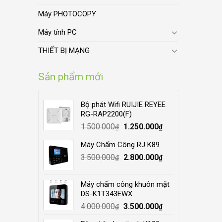
Máy PHOTOCOPY
Máy tính PC
THIẾT BỊ MẠNG
Sản phẩm mới
Bộ phát Wifi RUIJIE REYEE
RG-RAP2200(F)
Original
Current
1.500.000
1.250.000
₫
₫
price
price
Máy Chấm Công RJ K89
was:
is:
Original
Current
3.500.000
1.500.000₫.
2.800.000
1.250.000₫.
₫
₫
price
price
was:
is:
Máy chấm công khuôn mặt
3.500.000₫.
2.800.000₫.
DS-K1T343EWX
Original
Current
4.000.000
3.500.000
₫
₫
price
price