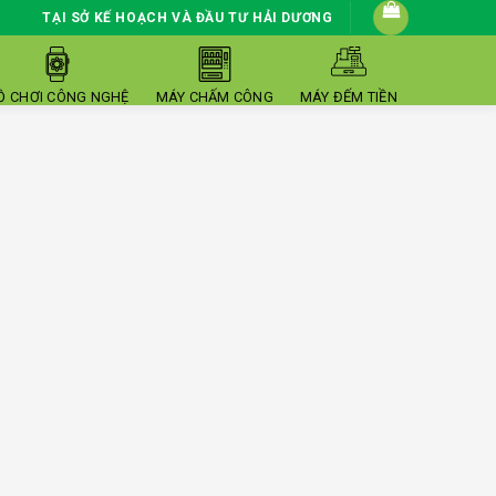
TẠI SỞ KẾ HOẠCH VÀ ĐẦU TƯ HẢI DƯƠNG
Ồ CHƠI CÔNG NGHỆ
MÁY CHẤM CÔNG
MÁY ĐẾM TIỀN