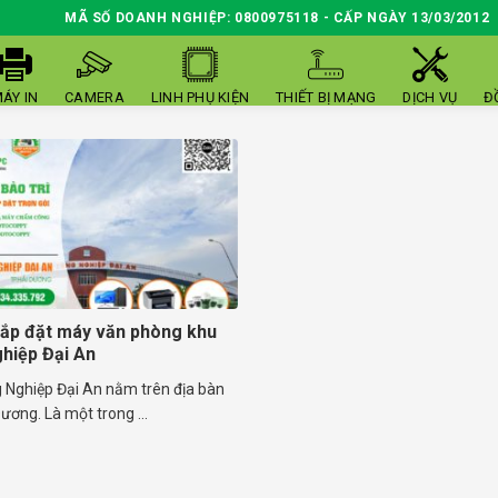
MÃ SỐ DOANH NGHIỆP: 0800975118 - CẤP NGÀY 13/03/2012
ÁY IN
CAMERA
LINH PHỤ KIỆN
THIẾT BỊ MẠNG
DỊCH VỤ
Đ
 lắp đặt máy văn phòng khu
hiệp Đại An
 Nghiệp Đại An nằm trên địa bàn
Dương. Là một trong ...