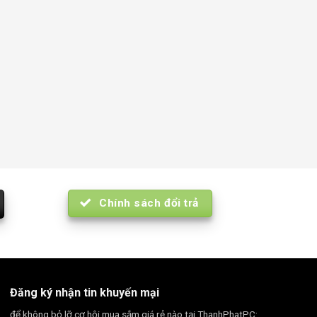
Chính sách đổi trả
Đăng ký nhận tin khuyến mại
để không bỏ lỡ cơ hội mua sắm giá rẻ nào tại ThanhPhatPC: