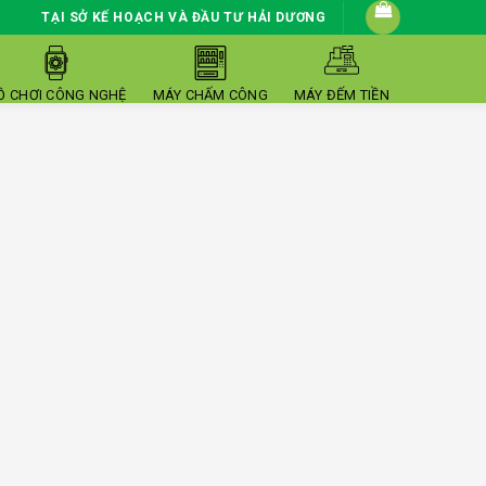
TẠI SỞ KẾ HOẠCH VÀ ĐẦU TƯ HẢI DƯƠNG
Ồ CHƠI CÔNG NGHỆ
MÁY CHẤM CÔNG
MÁY ĐẾM TIỀN