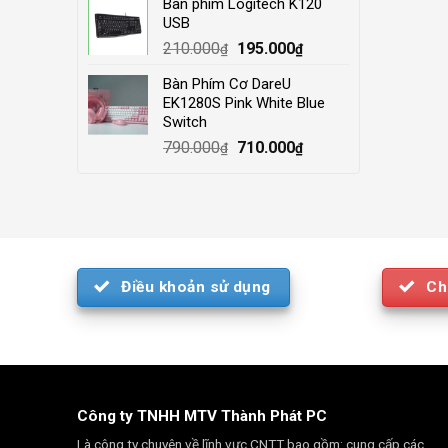
Bàn phím Logitech K120
was:
is:
USB
4.000.000₫.
3.500.000₫.
Original
Current
210.000
195.000
₫
₫
price
price
Bàn Phím Cơ DareU
was:
is:
EK1280S Pink White Blue
210.000₫.
195.000₫.
Switch
Original
Current
790.000
710.000
₫
₫
price
price
was:
is:
790.000₫.
710.000₫.
Điều khoản sử dụng
Ch
Công ty TNHH MTV Thành Phát PC
Là công ty chuyên về lĩnh vực CNTT bao gồm: cung cấp các