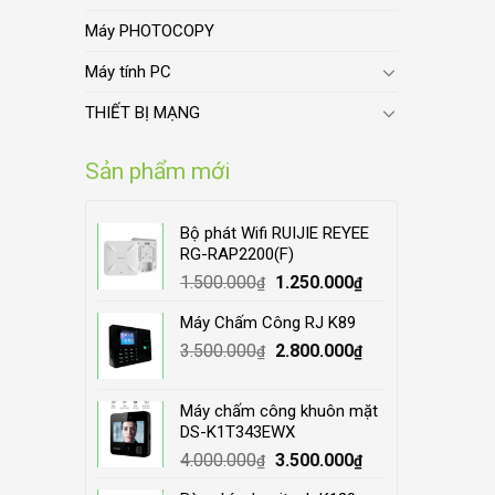
Máy PHOTOCOPY
Máy tính PC
THIẾT BỊ MẠNG
Sản phẩm mới
Bộ phát Wifi RUIJIE REYEE
RG-RAP2200(F)
Original
Current
1.500.000
1.250.000
₫
₫
price
price
Máy Chấm Công RJ K89
was:
is:
Original
Current
3.500.000
1.500.000₫.
2.800.000
1.250.000₫.
₫
₫
price
price
was:
is:
Máy chấm công khuôn mặt
3.500.000₫.
2.800.000₫.
DS-K1T343EWX
Original
Current
4.000.000
3.500.000
₫
₫
price
price