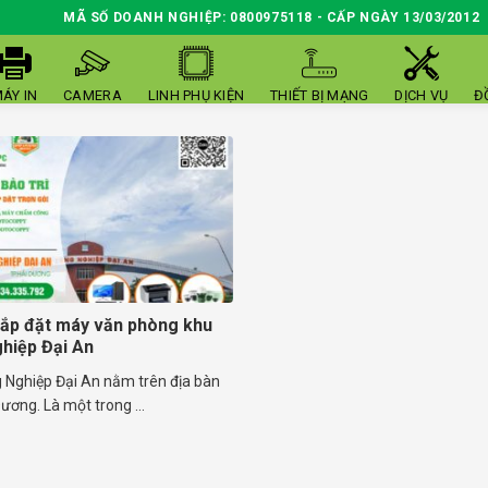
MÃ SỐ DOANH NGHIỆP: 0800975118 - CẤP NGÀY 13/03/2012
ÁY IN
CAMERA
LINH PHỤ KIỆN
THIẾT BỊ MẠNG
DỊCH VỤ
Đ
 lắp đặt máy văn phòng khu
hiệp Đại An
 Nghiệp Đại An nằm trên địa bàn
Dương. Là một trong ...