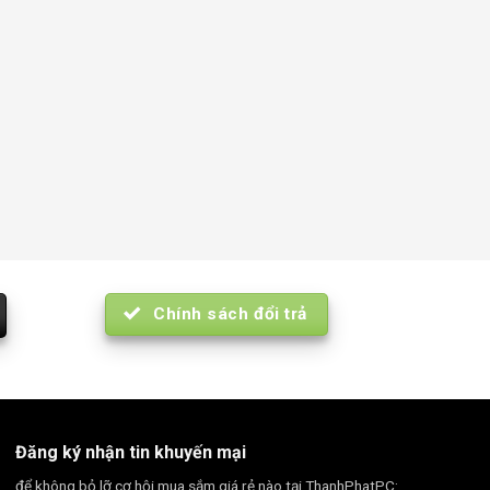
Chính sách đổi trả
Đăng ký nhận tin khuyến mại
để không bỏ lỡ cơ hội mua sắm giá rẻ nào tại ThanhPhatPC: