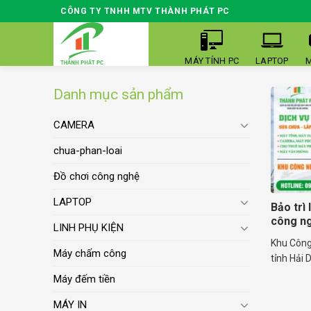
Skip
CÔNG TY TNHH MTV THÀNH PHÁT PC
to
content
MÁY TÍNH PC
LAPTOP
M
Danh mục sản phẩm
CAMERA
chua-phan-loai
Đồ chơi công nghệ
LAPTOP
Bảo trì
công ng
LINH PHỤ KIỆN
Khu Công
Máy chấm công
tỉnh Hải 
Máy đếm tiền
MÁY IN