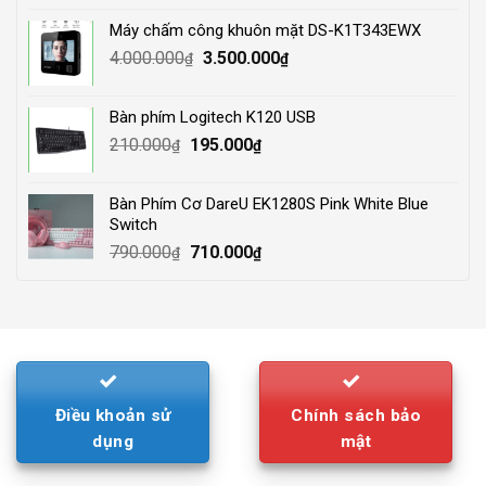
was:
is:
Máy chấm công khuôn mặt DS-K1T343EWX
3.500.000₫.
2.800.000₫.
Original
Current
4.000.000
3.500.000
₫
₫
price
price
was:
is:
Bàn phím Logitech K120 USB
4.000.000₫.
3.500.000₫.
Original
Current
210.000
195.000
₫
₫
price
price
was:
is:
Bàn Phím Cơ DareU EK1280S Pink White Blue
210.000₫.
195.000₫.
Switch
Original
Current
790.000
710.000
₫
₫
price
price
was:
is:
790.000₫.
710.000₫.
Điều khoản sử
Chính sách bảo
dụng
mật