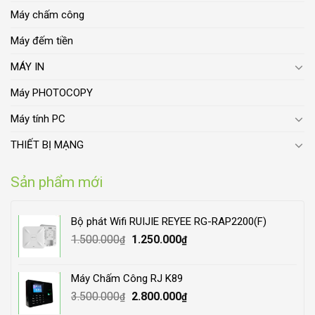
Máy chấm công
Máy đếm tiền
MÁY IN
Máy PHOTOCOPY
Máy tính PC
THIẾT BỊ MẠNG
Sản phẩm mới
Bộ phát Wifi RUIJIE REYEE RG-RAP2200(F)
Original
Current
1.500.000
1.250.000
₫
₫
price
price
was:
is:
Máy Chấm Công RJ K89
1.500.000₫.
1.250.000₫.
Original
Current
3.500.000
2.800.000
₫
₫
price
price