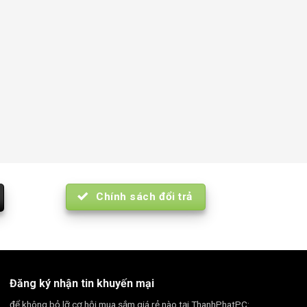
Chính sách đổi trả
Đăng ký nhận tin khuyến mại
để không bỏ lỡ cơ hội mua sắm giá rẻ nào tại ThanhPhatPC: