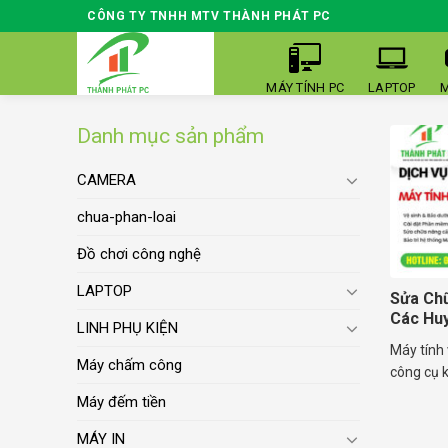
Skip
CÔNG TY TNHH MTV THÀNH PHÁT PC
to
content
MÁY TÍNH PC
LAPTOP
M
Danh mục sản phẩm
CAMERA
chua-phan-loai
Đồ chơi công nghệ
LAPTOP
Sửa Ch
Các Hu
LINH PHỤ KIỆN
Máy tính 
Máy chấm công
công cụ k
Máy đếm tiền
MÁY IN