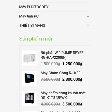
Máy PHOTOCOPY
Máy tính PC
THIẾT BỊ MẠNG
Sản phẩm mới
Bộ phát Wifi RUIJIE REYEE
RG-RAP2200(F)
Original
Current
1.500.000
1.250.000
₫
₫
price
price
Máy Chấm Công RJ K89
was:
is:
Original
Current
3.500.000
1.500.000₫.
2.800.000
1.250.000₫.
₫
₫
price
price
was:
is:
Máy chấm công khuôn mặt
3.500.000₫.
2.800.000₫.
DS-K1T343EWX
Original
Current
4.000.000
3.500.000
₫
₫
price
price