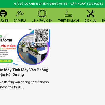
MÃ SỐ DOANH NGHIỆP: 0800975118 - CẤP NGÀY 13/03/2012
ÁY IN
CAMERA
LINH PHỤ KIỆN
THIẾT BỊ MẠNG
DỊCH VỤ
Đ
ữa Máy Tính Máy Văn Phòng
yện Hải Dương
và thiết bị văn phòng đã trở thành
hông thể thiếu ...