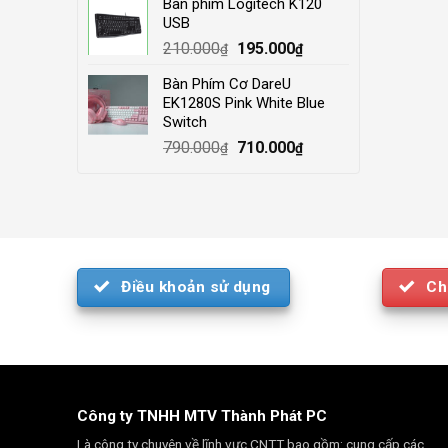
Bàn phím Logitech K120
was:
is:
USB
4.000.000₫.
3.500.000₫.
Original
Current
210.000
195.000
₫
₫
price
price
Bàn Phím Cơ DareU
was:
is:
EK1280S Pink White Blue
210.000₫.
195.000₫.
Switch
Original
Current
790.000
710.000
₫
₫
price
price
was:
is:
790.000₫.
710.000₫.
Điều khoản sử dụng
Ch
Công ty TNHH MTV Thành Phát PC
Là công ty chuyên về lĩnh vực CNTT bao gồm: cung cấp các