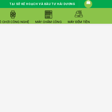
TẠI SỞ KẾ HOẠCH VÀ ĐẦU TƯ HẢI DƯƠNG
Ồ CHƠI CÔNG NGHỆ
MÁY CHẤM CÔNG
MÁY ĐẾM TIỀN