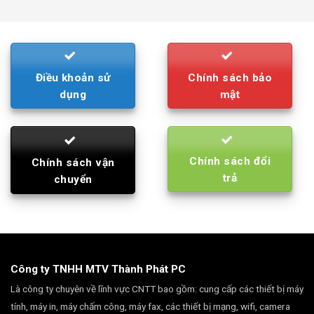
was:
is:
790.000₫.
710.000₫.
Điều khoản sử
Chính sách bảo
dụng
mật
Chính sách đổi
Chính sách vận
trả
chuyển
Công ty TNHH MTV Thành Phát PC
Là công ty chuyên về lĩnh vực CNTT bao gồm: cung cấp các thiết bị máy
tính, máy in, máy chấm công, máy fax, các thiết bị mạng, wifi, camera