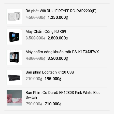
Bộ phát Wifi RUIJIE REYEE RG-RAP2200(F)
Original
Current
1.500.000
1.250.000
₫
₫
price
price
was:
is:
Máy Chấm Công RJ K89
1.500.000₫.
1.250.000₫.
Original
Current
3.500.000
2.800.000
₫
₫
price
price
was:
is:
Máy chấm công khuôn mặt DS-K1T343EWX
3.500.000₫.
2.800.000₫.
Original
Current
4.000.000
3.500.000
₫
₫
price
price
was:
is:
Bàn phím Logitech K120 USB
4.000.000₫.
3.500.000₫.
Original
Current
210.000
195.000
₫
₫
price
price
was:
is:
Bàn Phím Cơ DareU EK1280S Pink White Blue
210.000₫.
195.000₫.
Switch
Original
Current
790.000
710.000
₫
₫
price
price