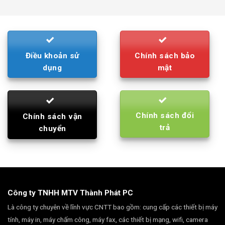
was:
is:
790.000₫.
710.000₫.
Điều khoản sử
Chính sách bảo
dụng
mật
Chính sách đổi
Chính sách vận
trả
chuyển
Công ty TNHH MTV Thành Phát PC
Là công ty chuyên về lĩnh vực CNTT bao gồm: cung cấp các thiết bị máy
tính, máy in, máy chấm công, máy fax, các thiết bị mạng, wifi, camera