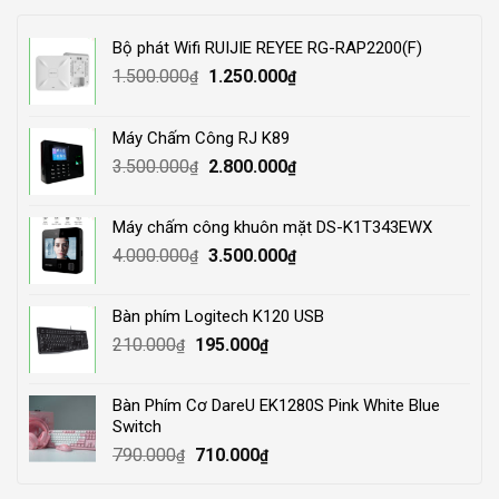
Bộ phát Wifi RUIJIE REYEE RG-RAP2200(F)
Original
Current
1.500.000
1.250.000
₫
₫
price
price
was:
is:
Máy Chấm Công RJ K89
1.500.000₫.
1.250.000₫.
Original
Current
3.500.000
2.800.000
₫
₫
price
price
was:
is:
Máy chấm công khuôn mặt DS-K1T343EWX
3.500.000₫.
2.800.000₫.
Original
Current
4.000.000
3.500.000
₫
₫
price
price
was:
is:
Bàn phím Logitech K120 USB
4.000.000₫.
3.500.000₫.
Original
Current
210.000
195.000
₫
₫
price
price
was:
is:
Bàn Phím Cơ DareU EK1280S Pink White Blue
210.000₫.
195.000₫.
Switch
Original
Current
790.000
710.000
₫
₫
price
price