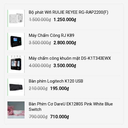
Bộ phát Wifi RUIJIE REYEE RG-RAP2200(F)
Original
Current
1.500.000
1.250.000
₫
₫
price
price
was:
is:
Máy Chấm Công RJ K89
1.500.000₫.
1.250.000₫.
Original
Current
3.500.000
2.800.000
₫
₫
price
price
was:
is:
Máy chấm công khuôn mặt DS-K1T343EWX
3.500.000₫.
2.800.000₫.
Original
Current
4.000.000
3.500.000
₫
₫
price
price
was:
is:
Bàn phím Logitech K120 USB
4.000.000₫.
3.500.000₫.
Original
Current
210.000
195.000
₫
₫
price
price
was:
is:
Bàn Phím Cơ DareU EK1280S Pink White Blue
210.000₫.
195.000₫.
Switch
Original
Current
790.000
710.000
₫
₫
price
price