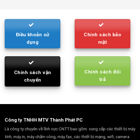
was:
is:
790.000₫.
710.000₫.
Điều khoản sử
Chính sách bảo
dụng
mật
Chính sách đổi
Chính sách vận
trả
chuyển
Công ty TNHH MTV Thành Phát PC
Là công ty chuyên về lĩnh vực CNTT bao gồm: cung cấp các thiết bị máy
tính, máy in, máy chấm công, máy fax, các thiết bị mạng, wifi, camera