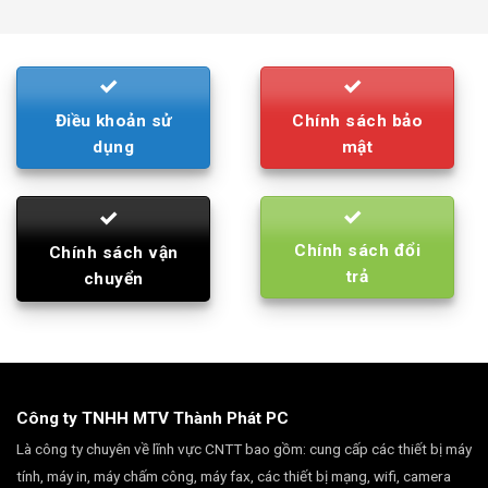
was:
is:
790.000₫.
710.000₫.
Điều khoản sử
Chính sách bảo
dụng
mật
Chính sách đổi
Chính sách vận
trả
chuyển
Công ty TNHH MTV Thành Phát PC
Là công ty chuyên về lĩnh vực CNTT bao gồm: cung cấp các thiết bị máy
tính, máy in, máy chấm công, máy fax, các thiết bị mạng, wifi, camera