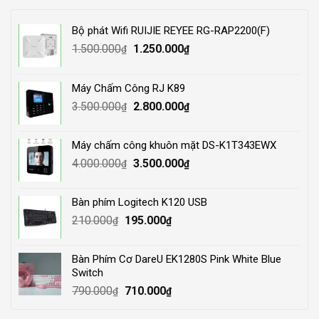
Bộ phát Wifi RUIJIE REYEE RG-RAP2200(F)
Original
Current
1.500.000
1.250.000
₫
₫
price
price
was:
is:
Máy Chấm Công RJ K89
1.500.000₫.
1.250.000₫.
Original
Current
3.500.000
2.800.000
₫
₫
price
price
was:
is:
Máy chấm công khuôn mặt DS-K1T343EWX
3.500.000₫.
2.800.000₫.
Original
Current
4.000.000
3.500.000
₫
₫
price
price
was:
is:
Bàn phím Logitech K120 USB
4.000.000₫.
3.500.000₫.
Original
Current
210.000
195.000
₫
₫
price
price
was:
is:
Bàn Phím Cơ DareU EK1280S Pink White Blue
210.000₫.
195.000₫.
Switch
Original
Current
790.000
710.000
₫
₫
price
price