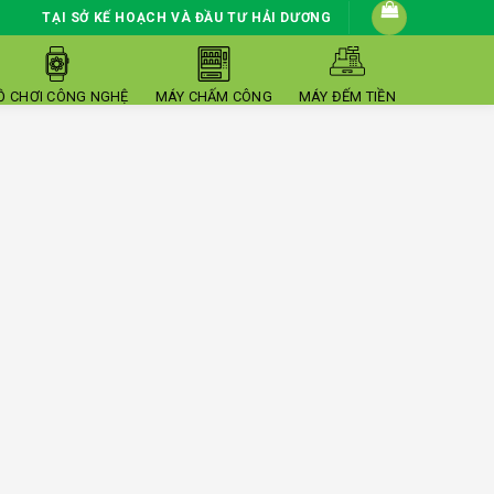
TẠI SỞ KẾ HOẠCH VÀ ĐẦU TƯ HẢI DƯƠNG
Ồ CHƠI CÔNG NGHỆ
MÁY CHẤM CÔNG
MÁY ĐẾM TIỀN