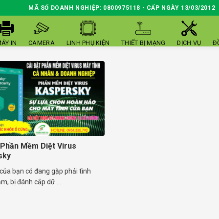
MÃ SỐ DOANH NGHIỆP: 0800975118 - CẤP NGÀY 13/03/2012
ÁY IN
CAMERA
LINH PHỤ KIỆN
THIẾT BỊ MẠNG
DỊCH VỤ
Đ
 Phần Mềm Diệt Virus
sky
của bạn có đang gặp phải tình
m, bị đánh cắp dữ ...