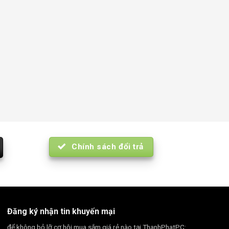
Chính sách đổi trả
Đăng ký nhận tin khuyến mại
để không bỏ lỡ cơ hội mua sắm giá rẻ nào tại ThanhPhatPC: