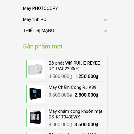
Máy PHOTOCOPY
Máy tính PC
THIẾT BỊ MẠNG
Sản phẩm mới
Bộ phát Wifi RUIJIE REYEE
RG-RAP2200(F)
Original
Current
1.500.000
1.250.000
₫
₫
price
price
Máy Chấm Công RJ K89
was:
is:
Original
Current
3.500.000
1.500.000₫.
2.800.000
1.250.000₫.
₫
₫
price
price
was:
is:
Máy chấm công khuôn mặt
3.500.000₫.
2.800.000₫.
DS-K1T343EWX
Original
Current
4.000.000
3.500.000
₫
₫
price
price