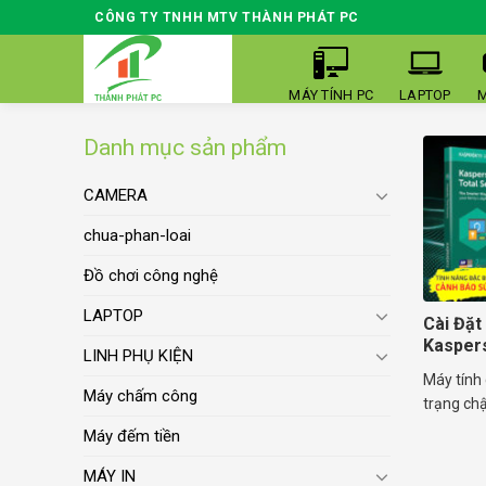
Skip
CÔNG TY TNHH MTV THÀNH PHÁT PC
to
content
MÁY TÍNH PC
LAPTOP
M
Danh mục sản phẩm
CAMERA
chua-phan-loai
Đồ chơi công nghệ
LAPTOP
Cài Đặt
Kasper
LINH PHỤ KIỆN
Máy tính 
Máy chấm công
trạng chậ
Máy đếm tiền
MÁY IN