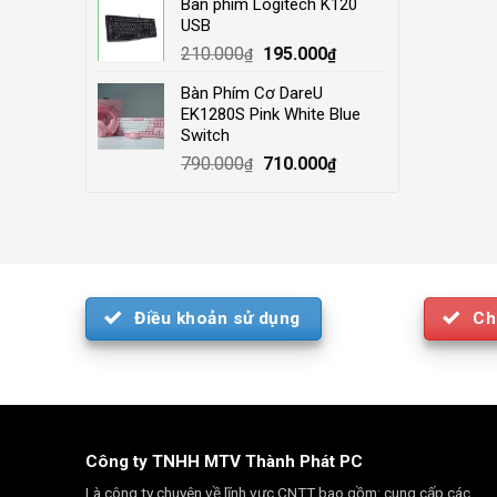
Bàn phím Logitech K120
was:
is:
USB
4.000.000₫.
3.500.000₫.
Original
Current
210.000
195.000
₫
₫
price
price
Bàn Phím Cơ DareU
was:
is:
EK1280S Pink White Blue
210.000₫.
195.000₫.
Switch
Original
Current
790.000
710.000
₫
₫
price
price
was:
is:
790.000₫.
710.000₫.
Điều khoản sử dụng
Ch
Công ty TNHH MTV Thành Phát PC
Là công ty chuyên về lĩnh vực CNTT bao gồm: cung cấp các