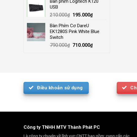
Bàn phím Logitech K120
was:
is:
USB
4.000.000₫.
3.500.000₫.
Original
Current
210.000
195.000
₫
₫
price
price
Bàn Phím Cơ DareU
was:
is:
EK1280S Pink White Blue
210.000₫.
195.000₫.
Switch
Original
Current
790.000
710.000
₫
₫
price
price
was:
is:
790.000₫.
710.000₫.
Điều khoản sử dụng
Ch
Công ty TNHH MTV Thành Phát PC
Là công ty chuyên về lĩnh vực CNTT bao gồm: cung cấp các