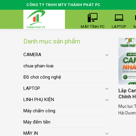
Skip
CÔNG TY TNHH MTV THÀNH PHÁT PC
to
content
MÁY TÍNH PC
LAPTOP
M
Danh mục sản phẩm
CAMERA
chua-phan-loai
Đồ chơi công nghệ
LAPTOP
Lắp Ca
Chính H
LINH PHỤ KIỆN
Mục lục T
Máy chấm công
Hải Dương
Máy đếm tiền
MÁY IN