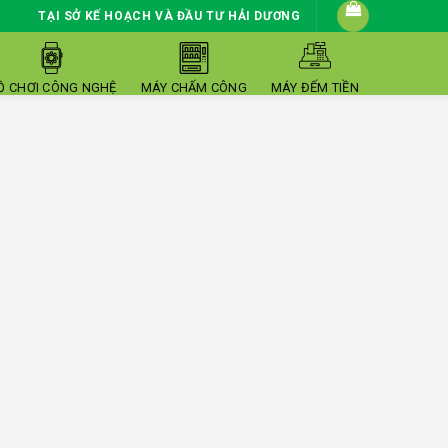
TẠI SỞ KẾ HOẠCH VÀ ĐẦU TƯ HẢI DƯƠNG
Ồ CHƠI CÔNG NGHỆ
MÁY CHẤM CÔNG
MÁY ĐẾM TIỀN