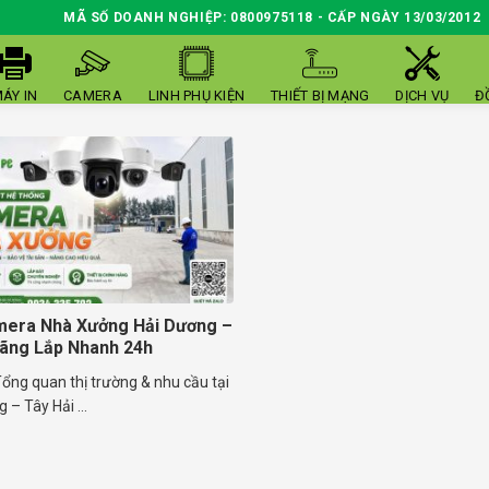
MÃ SỐ DOANH NGHIỆP: 0800975118 - CẤP NGÀY 13/03/2012
ÁY IN
CAMERA
LINH PHỤ KIỆN
THIẾT BỊ MẠNG
DỊCH VỤ
Đ
mera Nhà Xưởng Hải Dương –
ãng Lắp Nhanh 24h
ổng quan thị trường & nhu cầu tại
 – Tây Hải ...