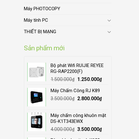
Máy PHOTOCOPY
Máy tính PC
THIẾT BỊ MẠNG
Sản phẩm mới
Bộ phát Wifi RUIJIE REYEE
RG-RAP2200(F)
Original
Current
1.500.000
1.250.000
₫
₫
price
price
Máy Chấm Công RJ K89
was:
is:
Original
Current
3.500.000
1.500.000₫.
2.800.000
1.250.000₫.
₫
₫
price
price
was:
is:
Máy chấm công khuôn mặt
3.500.000₫.
2.800.000₫.
DS-K1T343EWX
Original
Current
4.000.000
3.500.000
₫
₫
price
price