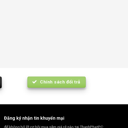
Chính sách đổi trả
Đăng ký nhận tin khuyến mại
để không bỏ lỡ cơ hội mua sắm giá rẻ nào tại ThanhPhatPC: