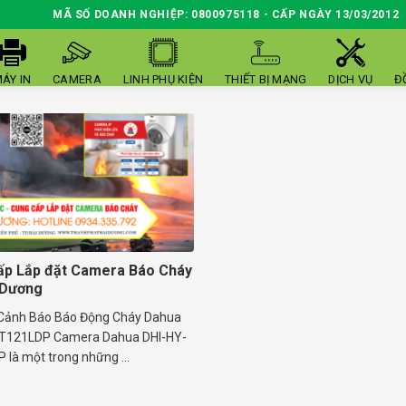
MÃ SỐ DOANH NGHIỆP: 0800975118 - CẤP NGÀY 13/03/2012
ÁY IN
CAMERA
LINH PHỤ KIỆN
THIẾT BỊ MẠNG
DỊCH VỤ
Đ
ấp Lắp đặt Camera Báo Cháy
 Dương
Cảnh Báo Báo Động Cháy Dahua
FT121LDP Camera Dahua DHI-HY-
là một trong những ...