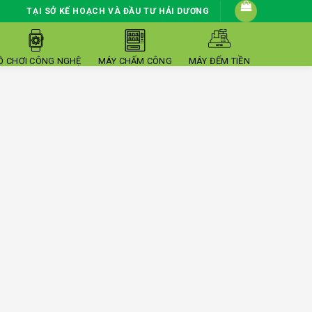
TẠI SỞ KẾ HOẠCH VÀ ĐẦU TƯ HẢI DƯƠNG
Ồ CHƠI CÔNG NGHỆ
MÁY CHẤM CÔNG
MÁY ĐẾM TIỀN