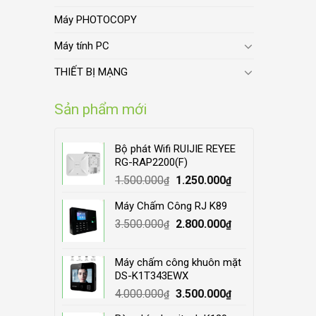
Máy PHOTOCOPY
Máy tính PC
THIẾT BỊ MẠNG
Sản phẩm mới
Bộ phát Wifi RUIJIE REYEE
RG-RAP2200(F)
Original
Current
1.500.000
1.250.000
₫
₫
price
price
Máy Chấm Công RJ K89
was:
is:
Original
Current
3.500.000
1.500.000₫.
2.800.000
1.250.000₫.
₫
₫
price
price
was:
is:
Máy chấm công khuôn mặt
3.500.000₫.
2.800.000₫.
DS-K1T343EWX
Original
Current
4.000.000
3.500.000
₫
₫
price
price