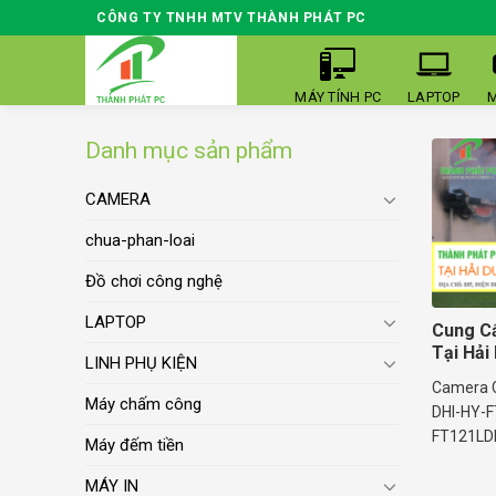
Skip
CÔNG TY TNHH MTV THÀNH PHÁT PC
to
content
MÁY TÍNH PC
LAPTOP
M
Danh mục sản phẩm
CAMERA
chua-phan-loai
Đồ chơi công nghệ
LAPTOP
Cung C
Tại Hải
LINH PHỤ KIỆN
Camera 
Máy chấm công
DHI-HY-
FT121LDP 
Máy đếm tiền
MÁY IN