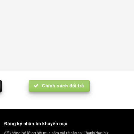
Chính sách đổi trả
Đăng ký nhận tin khuyến mại
để không bỏ lỡ cơ hội mua sắm giá rẻ nào tại ThanhPhatPC: