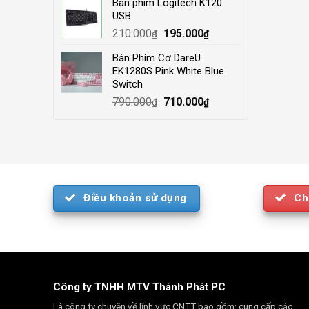
Bàn phím Logitech K120
was:
is:
USB
4.000.000₫.
3.500.000₫.
Original
Current
210.000
195.000
₫
₫
price
price
Bàn Phím Cơ DareU
was:
is:
EK1280S Pink White Blue
210.000₫.
195.000₫.
Switch
Original
Current
790.000
710.000
₫
₫
price
price
was:
is:
790.000₫.
710.000₫.
Điều khoản sử dụng
Ch
Công ty TNHH MTV Thành Phát PC
Là công ty chuyên về lĩnh vực CNTT bao gồm: cung cấp các