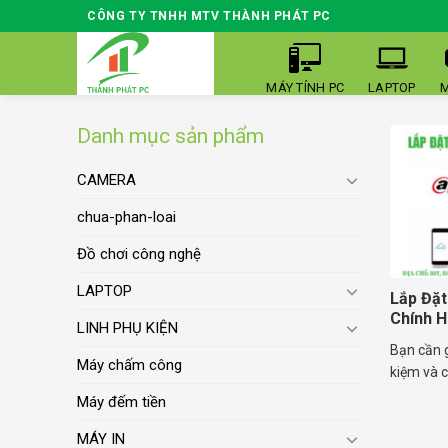
Skip
CÔNG TY TNHH MTV THÀNH PHÁT PC
to
content
MÁY TÍNH PC
LAPTOP
M
Danh mục sản phẩm
CAMERA
chua-phan-loai
Đồ chơi công nghệ
LAPTOP
Lắp Đặ
Chính H
LINH PHỤ KIỆN
Bạn cần g
Máy chấm công
kiệm và c
Máy đếm tiền
MÁY IN