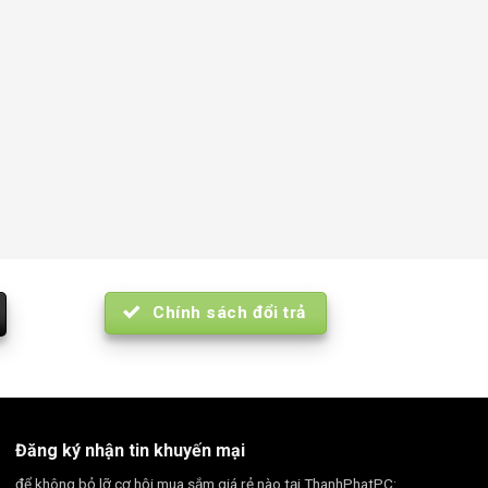
Chính sách đổi trả
Đăng ký nhận tin khuyến mại
để không bỏ lỡ cơ hội mua sắm giá rẻ nào tại ThanhPhatPC: