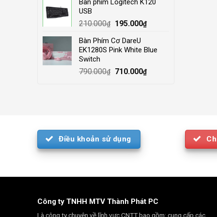
Bàn phím Logitech K120
was:
is:
USB
4.000.000₫.
3.500.000₫.
Original
Current
210.000
195.000
₫
₫
price
price
Bàn Phím Cơ DareU
was:
is:
EK1280S Pink White Blue
210.000₫.
195.000₫.
Switch
Original
Current
790.000
710.000
₫
₫
price
price
was:
is:
790.000₫.
710.000₫.
Điều khoản sử dụng
Ch
Công ty TNHH MTV Thành Phát PC
Là công ty chuyên về lĩnh vực CNTT bao gồm: cung cấp các