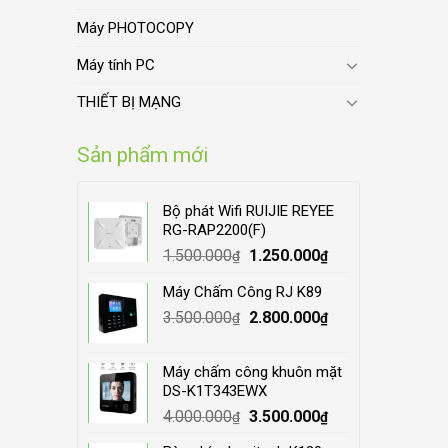
Máy PHOTOCOPY
Máy tính PC
THIẾT BỊ MẠNG
Sản phẩm mới
Bộ phát Wifi RUIJIE REYEE
RG-RAP2200(F)
Original
Current
1.500.000
1.250.000
₫
₫
price
price
Máy Chấm Công RJ K89
was:
is:
Original
Current
3.500.000
1.500.000₫.
2.800.000
1.250.000₫.
₫
₫
price
price
was:
is:
Máy chấm công khuôn mặt
3.500.000₫.
2.800.000₫.
DS-K1T343EWX
Original
Current
4.000.000
3.500.000
₫
₫
price
price