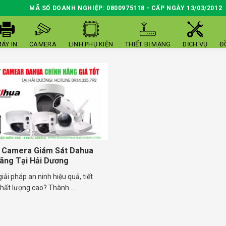
MÃ SỐ DOANH NGHIỆP: 0800975118 - CẤP NGÀY 13/03/2012
ÁY IN
CAMERA
LINH PHỤ KIỆN
THIẾT BỊ MẠNG
DỊCH VỤ
Đ
t Camera Giám Sát Dahua
ãng Tại Hải Dương
iải pháp an ninh hiệu quả, tiết
hất lượng cao? Thành ...