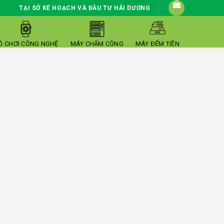
TẠI SỞ KẾ HOẠCH VÀ ĐẦU TƯ HẢI DƯƠNG
Ồ CHƠI CÔNG NGHỆ
MÁY CHẤM CÔNG
MÁY ĐẾM TIỀN