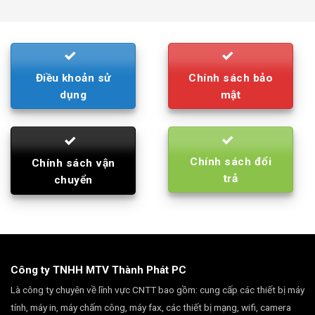
was:
is:
790.000₫.
710.000₫.
Điều khoản sử
Chính sách bảo
dụng
mật
Chính sách đổi
Chính sách vận
trả
chuyển
Công ty TNHH MTV Thành Phát PC
Là công ty chuyên về lĩnh vực CNTT bao gồm: cung cấp các thiết bị máy
tính, máy in, máy chấm công, máy fax, các thiết bị mạng, wifi, camera