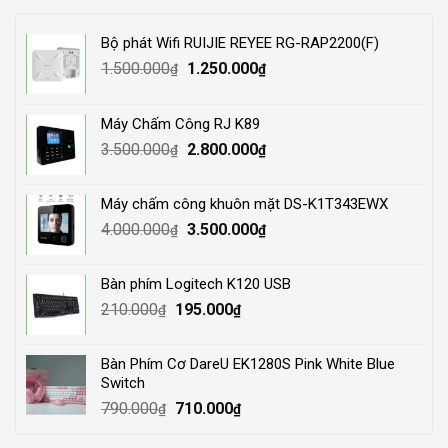
Bộ phát Wifi RUIJIE REYEE RG-RAP2200(F)
Original
Current
1.500.000
1.250.000
₫
₫
price
price
was:
is:
Máy Chấm Công RJ K89
1.500.000₫.
1.250.000₫.
Original
Current
3.500.000
2.800.000
₫
₫
price
price
was:
is:
Máy chấm công khuôn mặt DS-K1T343EWX
3.500.000₫.
2.800.000₫.
Original
Current
4.000.000
3.500.000
₫
₫
price
price
was:
is:
Bàn phím Logitech K120 USB
4.000.000₫.
3.500.000₫.
Original
Current
210.000
195.000
₫
₫
price
price
was:
is:
Bàn Phím Cơ DareU EK1280S Pink White Blue
210.000₫.
195.000₫.
Switch
Original
Current
790.000
710.000
₫
₫
price
price