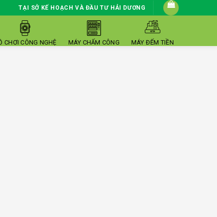
TẠI SỞ KẾ HOẠCH VÀ ĐẦU TƯ HẢI DƯƠNG
Ồ CHƠI CÔNG NGHỆ
MÁY CHẤM CÔNG
MÁY ĐẾM TIỀN