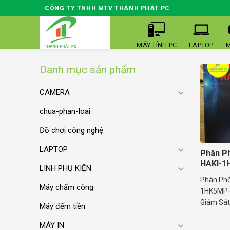
Skip
CÔNG TY TNHH MTV THÀNH PHÁT PC
to
content
MÁY TÍNH PC
LAPTOP
M
Danh mục sản phẩm
CAMERA
chua-phan-loai
Đồ chơi công nghệ
LAPTOP
Phân Ph
HAKI-1
LINH PHỤ KIỆN
Phân Phố
Máy chấm công
1HK5MP-A
Giám Sát .
Máy đếm tiền
MÁY IN