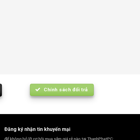
Chính sách đổi trả
Đăng ký nhận tin khuyến mại
để không bỏ lỡ cơ hội mua sắm giá rẻ nào tại ThanhPhatPC: