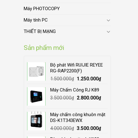
Máy PHOTOCOPY
Máy tính PC
THIẾT BỊ MẠNG
Sản phẩm mới
Bộ phát Wifi RUIJIE REYEE
RG-RAP2200(F)
Original
Current
1.500.000
1.250.000
₫
₫
price
price
Máy Chấm Công RJ K89
was:
is:
Original
Current
3.500.000
1.500.000₫.
2.800.000
1.250.000₫.
₫
₫
price
price
was:
is:
Máy chấm công khuôn mặt
3.500.000₫.
2.800.000₫.
DS-K1T343EWX
Original
Current
4.000.000
3.500.000
₫
₫
price
price