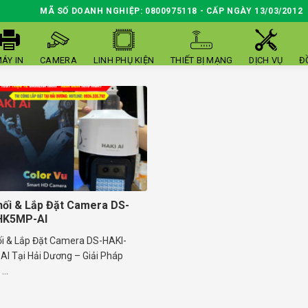
MÃ SỐ DOANH NGHIỆP: 0800975118 - CẤP NGÀY 13/03/2012
ÁY IN
CAMERA
LINH PHỤ KIỆN
THIẾT BỊ MẠNG
DỊCH VỤ
Đ
ối & Lắp Đặt Camera DS-
HK5MP-AI
i & Lắp Đặt Camera DS-HAKI-
I Tại Hải Dương – Giải Pháp
..