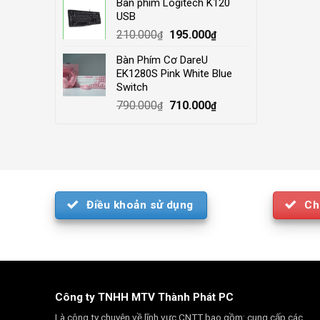
Bàn phím Logitech K120
was:
is:
USB
4.000.000₫.
3.500.000₫.
Original
Current
210.000
195.000
₫
₫
price
price
Bàn Phím Cơ DareU
was:
is:
EK1280S Pink White Blue
210.000₫.
195.000₫.
Switch
Original
Current
790.000
710.000
₫
₫
price
price
was:
is:
790.000₫.
710.000₫.
Điều khoản sử dụng
Ch
Công ty TNHH MTV Thành Phát PC
Là công ty chuyên về lĩnh vực CNTT bao gồm: cung cấp các