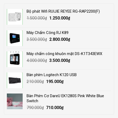
Bộ phát Wifi RUIJIE REYEE RG-RAP2200(F)
Original
Current
1.500.000
1.250.000
₫
₫
price
price
was:
is:
Máy Chấm Công RJ K89
1.500.000₫.
1.250.000₫.
Original
Current
3.500.000
2.800.000
₫
₫
price
price
was:
is:
Máy chấm công khuôn mặt DS-K1T343EWX
3.500.000₫.
2.800.000₫.
Original
Current
4.000.000
3.500.000
₫
₫
price
price
was:
is:
Bàn phím Logitech K120 USB
4.000.000₫.
3.500.000₫.
Original
Current
210.000
195.000
₫
₫
price
price
was:
is:
Bàn Phím Cơ DareU EK1280S Pink White Blue
210.000₫.
195.000₫.
Switch
Original
Current
790.000
710.000
₫
₫
price
price