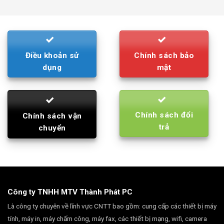
was:
is:
790.000₫.
710.000₫.
Điều khoản sử
Chính sách bảo
dụng
mật
Chính sách đổi
Chính sách vận
trả
chuyển
Công ty TNHH MTV Thành Phát PC
Là công ty chuyên về lĩnh vực CNTT bao gồm: cung cấp các thiết bị máy
tính, máy in, máy chấm công, máy fax, các thiết bị mạng, wifi, camera