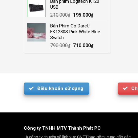
Bàn phím Logitech K120
was:
is:
USB
4.000.000₫.
3.500.000₫.
Original
Current
210.000
195.000
₫
₫
price
price
Bàn Phím Cơ DareU
was:
is:
EK1280S Pink White Blue
210.000₫.
195.000₫.
Switch
Original
Current
790.000
710.000
₫
₫
price
price
was:
is:
790.000₫.
710.000₫.
Điều khoản sử dụng
Ch
Công ty TNHH MTV Thành Phát PC
Là công ty chuyên về lĩnh vực CNTT bao gồm: cung cấp các