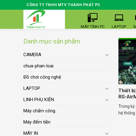
Skip
CÔNG TY TNHH MTV THÀNH PHÁT PC
to
content
MÁY TÍNH PC
LAPTOP
M
Danh mục sản phẩm
CAMERA
chua-phan-loai
Đồ chơi công nghệ
LAPTOP
Thiết bị
RG-Air
LINH PHỤ KIỆN
Trong kỷ 
Máy chấm công
hệ thống W
Máy đếm tiền
MÁY IN