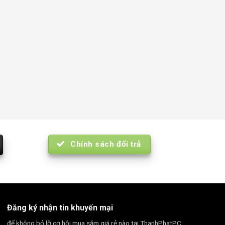
Chính sách đổi trả
Đăng ký nhận tin khuyến mại
để không bỏ lỡ cơ hội mua sắm giá rẻ nào tại ThanhPhatPC: