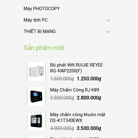
Máy PHOTOCOPY
Máy tính PC
THIẾT BỊ MẠNG
Sản phẩm mới
Bộ phát Wifi RUIJIE REYEE
RG-RAP2200(F)
Original
Current
1.500.000
1.250.000
₫
₫
price
price
Máy Chấm Công RJ K89
was:
is:
Original
Current
3.500.000
1.500.000₫.
2.800.000
1.250.000₫.
₫
₫
price
price
was:
is:
Máy chấm công khuôn mặt
3.500.000₫.
2.800.000₫.
DS-K1T343EWX
Original
Current
4.000.000
3.500.000
₫
₫
price
price