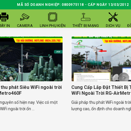
MÃ SỐ DOANH NGHIỆP: 0800975118 - CẤP NGÀY 13/03/2012
ÁY IN
CAMERA
LINH PHỤ KIỆN
THIẾT BỊ MẠNG
DỊCH VỤ
Đ
 thu phát Siêu WiFi ngoài trời
Cung Cấp Lắp Đặt Thiết Bị 
Metro460F
WiFi Ngoài Trời RG-AirMet
nguyên số hiện nay. Việc có một
Giải pháp thu phát WiFi ngoài trờ
iFi ngoài trời ổn ...
lượng cao, ổn định cho doanh nghi