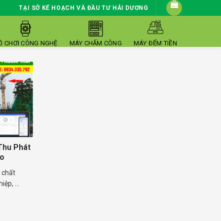
TẠI SỞ KẾ HOẠCH VÀ ĐẦU TƯ HẢI DƯƠNG
Ồ CHƠI CÔNG NGHỆ
MÁY CHẤM CÔNG
MÁY ĐẾM TIỀN
Thu Phát
ro
i chất
ệp, ...