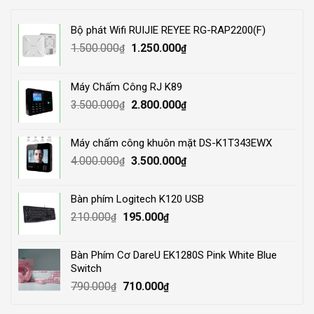
Bộ phát Wifi RUIJIE REYEE RG-RAP2200(F)
Original
Current
1.500.000
1.250.000
₫
₫
price
price
was:
is:
Máy Chấm Công RJ K89
1.500.000₫.
1.250.000₫.
Original
Current
3.500.000
2.800.000
₫
₫
price
price
was:
is:
Máy chấm công khuôn mặt DS-K1T343EWX
3.500.000₫.
2.800.000₫.
Original
Current
4.000.000
3.500.000
₫
₫
price
price
was:
is:
Bàn phím Logitech K120 USB
4.000.000₫.
3.500.000₫.
Original
Current
210.000
195.000
₫
₫
price
price
was:
is:
Bàn Phím Cơ DareU EK1280S Pink White Blue
210.000₫.
195.000₫.
Switch
Original
Current
790.000
710.000
₫
₫
price
price