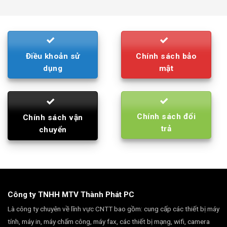
was:
is:
790.000₫.
710.000₫.
Điều khoản sử
Chính sách bảo
dụng
mật
Chính sách đổi
Chính sách vận
trả
chuyển
Công ty TNHH MTV Thành Phát PC
Là công ty chuyên về lĩnh vực CNTT bao gồm: cung cấp các thiết bị máy
tính, máy in, máy chấm công, máy fax, các thiết bị mạng, wifi, camera