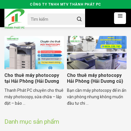
Skip
CÔNG TY TNHH MTV THÀNH PHÁT PC
to
Search
content
for:
Cho thuê máy photocopy
Cho thuê máy photocopy
tại Hải Phòng (Hải Dương
Hải Phòng (Hải Dương cũ)
cũ)
Máy mới – Giá rẻ
Thanh Phát PC chuyên cho thuê
Bạn cần máy photocopy để in ấn
máy photocopy, sửa chữa – lắp
văn phòng nhưng không muốn
đặt – bảo ...
đầu tư chi ...
Danh mục sản phẩm