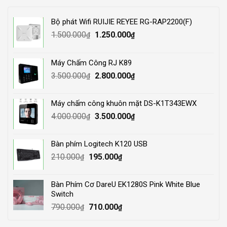
Bộ phát Wifi RUIJIE REYEE RG-RAP2200(F)
Original
Current
1.500.000
1.250.000
₫
₫
price
price
was:
is:
Máy Chấm Công RJ K89
1.500.000₫.
1.250.000₫.
Original
Current
3.500.000
2.800.000
₫
₫
price
price
was:
is:
Máy chấm công khuôn mặt DS-K1T343EWX
3.500.000₫.
2.800.000₫.
Original
Current
4.000.000
3.500.000
₫
₫
price
price
was:
is:
Bàn phím Logitech K120 USB
4.000.000₫.
3.500.000₫.
Original
Current
210.000
195.000
₫
₫
price
price
was:
is:
Bàn Phím Cơ DareU EK1280S Pink White Blue
210.000₫.
195.000₫.
Switch
Original
Current
790.000
710.000
₫
₫
price
price