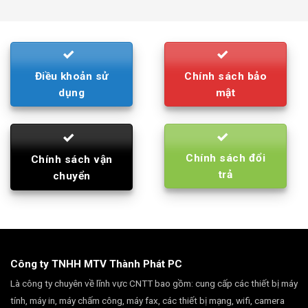
was:
is:
790.000₫.
710.000₫.
Điều khoản sử
Chính sách bảo
dụng
mật
Chính sách đổi
Chính sách vận
trả
chuyển
Công ty TNHH MTV Thành Phát PC
Là công ty chuyên về lĩnh vực CNTT bao gồm: cung cấp các thiết bị máy
tính, máy in, máy chấm công, máy fax, các thiết bị mạng, wifi, camera