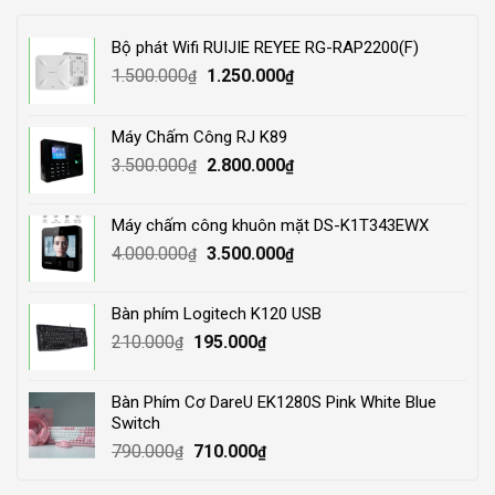
Bộ phát Wifi RUIJIE REYEE RG-RAP2200(F)
Original
Current
1.500.000
1.250.000
₫
₫
price
price
was:
is:
Máy Chấm Công RJ K89
1.500.000₫.
1.250.000₫.
Original
Current
3.500.000
2.800.000
₫
₫
price
price
was:
is:
Máy chấm công khuôn mặt DS-K1T343EWX
3.500.000₫.
2.800.000₫.
Original
Current
4.000.000
3.500.000
₫
₫
price
price
was:
is:
Bàn phím Logitech K120 USB
4.000.000₫.
3.500.000₫.
Original
Current
210.000
195.000
₫
₫
price
price
was:
is:
Bàn Phím Cơ DareU EK1280S Pink White Blue
210.000₫.
195.000₫.
Switch
Original
Current
790.000
710.000
₫
₫
price
price