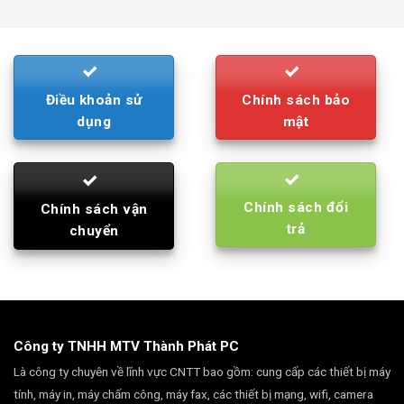
was:
is:
790.000₫.
710.000₫.
Điều khoản sử
Chính sách bảo
dụng
mật
Chính sách đổi
Chính sách vận
trả
chuyển
Công ty TNHH MTV Thành Phát PC
Là công ty chuyên về lĩnh vực CNTT bao gồm: cung cấp các thiết bị máy
tính, máy in, máy chấm công, máy fax, các thiết bị mạng, wifi, camera