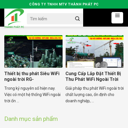
Skip
CÔNG TY TNHH MTV THÀNH PHÁT PC
to
Search
content
for:
Thiết bị thu phát Siêu WiFi
Cung Cấp Lắp Đặt Thiết Bị
ngoài trời RG-
Thu Phát WiFi Ngoài Trời
AirMetro460F
RG-AirMetro
Trong kỷ nguyên số hiện nay.
Giải pháp thu phát WiFi ngoài trời
Việc có một hệ thống WiFi ngoài
chất lượng cao, ổn định cho
trời ổn ...
doanh nghiệp, ...
Danh mục sản phẩm