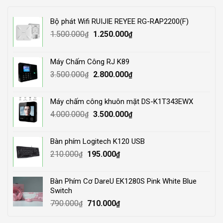
Bộ phát Wifi RUIJIE REYEE RG-RAP2200(F)
Original
Current
1.500.000
1.250.000
₫
₫
price
price
was:
is:
Máy Chấm Công RJ K89
1.500.000₫.
1.250.000₫.
Original
Current
3.500.000
2.800.000
₫
₫
price
price
was:
is:
Máy chấm công khuôn mặt DS-K1T343EWX
3.500.000₫.
2.800.000₫.
Original
Current
4.000.000
3.500.000
₫
₫
price
price
was:
is:
Bàn phím Logitech K120 USB
4.000.000₫.
3.500.000₫.
Original
Current
210.000
195.000
₫
₫
price
price
was:
is:
Bàn Phím Cơ DareU EK1280S Pink White Blue
210.000₫.
195.000₫.
Switch
Original
Current
790.000
710.000
₫
₫
price
price