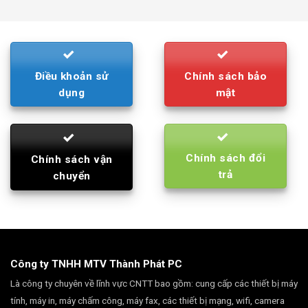
was:
is:
790.000₫.
710.000₫.
Điều khoản sử
Chính sách bảo
dụng
mật
Chính sách đổi
Chính sách vận
trả
chuyển
Công ty TNHH MTV Thành Phát PC
Là công ty chuyên về lĩnh vực CNTT bao gồm: cung cấp các thiết bị máy
tính, máy in, máy chấm công, máy fax, các thiết bị mạng, wifi, camera