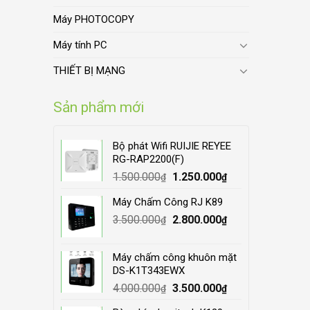
Máy PHOTOCOPY
Máy tính PC
THIẾT BỊ MẠNG
Sản phẩm mới
Bộ phát Wifi RUIJIE REYEE
RG-RAP2200(F)
Original
Current
1.500.000
1.250.000
₫
₫
price
price
Máy Chấm Công RJ K89
was:
is:
Original
Current
3.500.000
1.500.000₫.
2.800.000
1.250.000₫.
₫
₫
price
price
was:
is:
Máy chấm công khuôn mặt
3.500.000₫.
2.800.000₫.
DS-K1T343EWX
Original
Current
4.000.000
3.500.000
₫
₫
price
price