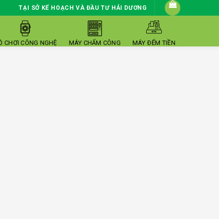
TẠI SỞ KẾ HOẠCH VÀ ĐẦU TƯ HẢI DƯƠNG
Ồ CHƠI CÔNG NGHỆ
MÁY CHẤM CÔNG
MÁY ĐẾM TIỀN