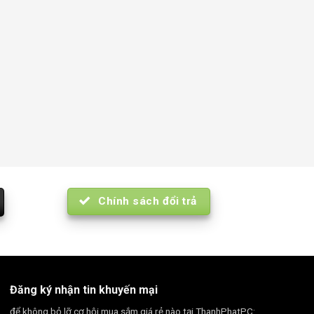
Chính sách đổi trả
Đăng ký nhận tin khuyến mại
để không bỏ lỡ cơ hội mua sắm giá rẻ nào tại ThanhPhatPC: