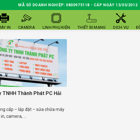
MÃ SỐ DOANH NGHIỆP: 0800975118 - CẤP NGÀY 13/03/2012
ÁY IN
CAMERA
LINH PHỤ KIỆN
THIẾT BỊ MẠNG
DỊCH VỤ
Đ
y TNHH Thành Phát PC Hải
ung cấp – lắp đặt – sửa chữa máy
in, camera, ...