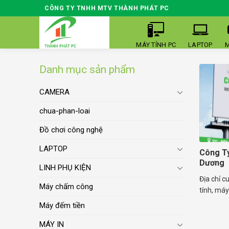
Skip
CÔNG TY TNHH MTV THÀNH PHÁT PC
to
content
MÁY TÍNH PC
LAPTOP
M
Danh mục sản phẩm
CAMERA
chua-phan-loai
Đồ chơi công nghệ
LAPTOP
Công T
Dương
LINH PHỤ KIỆN
Địa chỉ c
Máy chấm công
tính, máy 
Máy đếm tiền
MÁY IN