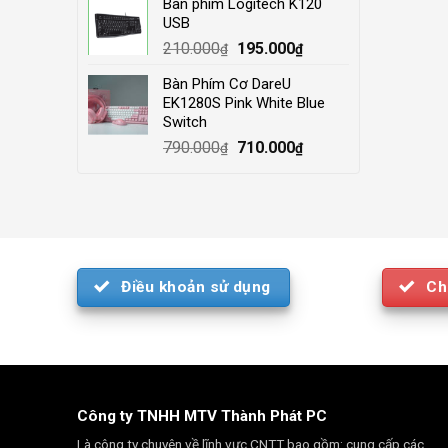
Bàn phím Logitech K120
was:
is:
USB
4.000.000₫.
3.500.000₫.
Original
Current
210.000
195.000
₫
₫
price
price
Bàn Phím Cơ DareU
was:
is:
EK1280S Pink White Blue
210.000₫.
195.000₫.
Switch
Original
Current
790.000
710.000
₫
₫
price
price
was:
is:
790.000₫.
710.000₫.
Điều khoản sử dụng
Ch
Công ty TNHH MTV Thành Phát PC
Là công ty chuyên về lĩnh vực CNTT bao gồm: cung cấp các