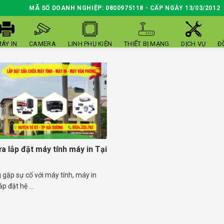
MÃ SỐ DOANH NGHIỆP: 0800975118 - CẤP NGÀY 13/03/2012
ÁY IN
CAMERA
LINH PHỤ KIỆN
THIẾT BỊ MẠNG
DỊCH VỤ
Đ
a lắp đặt máy tính máy in Tại
gặp sự cố với máy tính, máy in
p đặt hệ ...