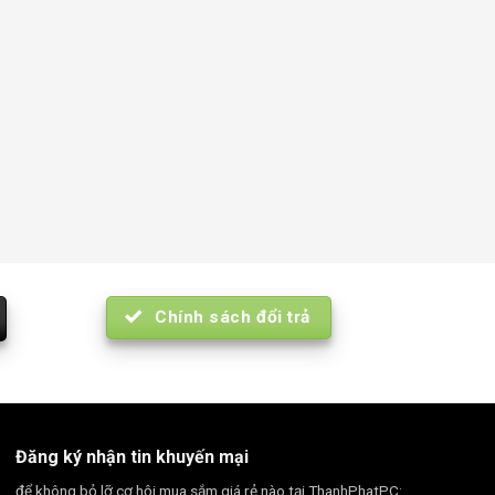
Chính sách đổi trả
Đăng ký nhận tin khuyến mại
để không bỏ lỡ cơ hội mua sắm giá rẻ nào tại ThanhPhatPC: