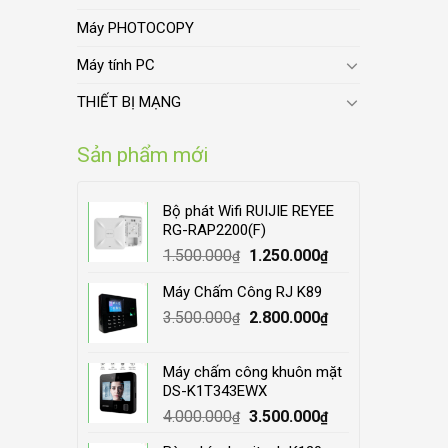
Máy PHOTOCOPY
Máy tính PC
THIẾT BỊ MẠNG
Sản phẩm mới
Bộ phát Wifi RUIJIE REYEE
RG-RAP2200(F)
Original
Current
1.500.000
1.250.000
₫
₫
price
price
Máy Chấm Công RJ K89
was:
is:
Original
Current
3.500.000
1.500.000₫.
2.800.000
1.250.000₫.
₫
₫
price
price
was:
is:
Máy chấm công khuôn mặt
3.500.000₫.
2.800.000₫.
DS-K1T343EWX
Original
Current
4.000.000
3.500.000
₫
₫
price
price