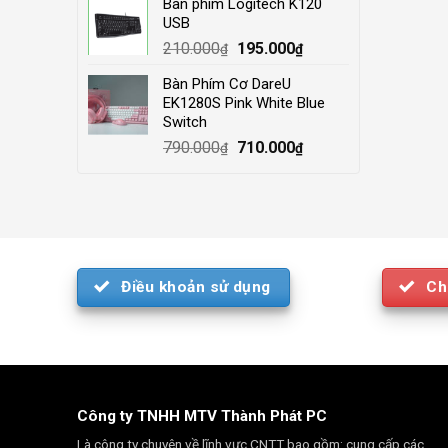
Bàn phím Logitech K120
was:
is:
USB
4.000.000₫.
3.500.000₫.
Original
Current
210.000
195.000
₫
₫
price
price
Bàn Phím Cơ DareU
was:
is:
EK1280S Pink White Blue
210.000₫.
195.000₫.
Switch
Original
Current
790.000
710.000
₫
₫
price
price
was:
is:
790.000₫.
710.000₫.
Điều khoản sử dụng
Ch
Công ty TNHH MTV Thành Phát PC
Là công ty chuyên về lĩnh vực CNTT bao gồm: cung cấp các