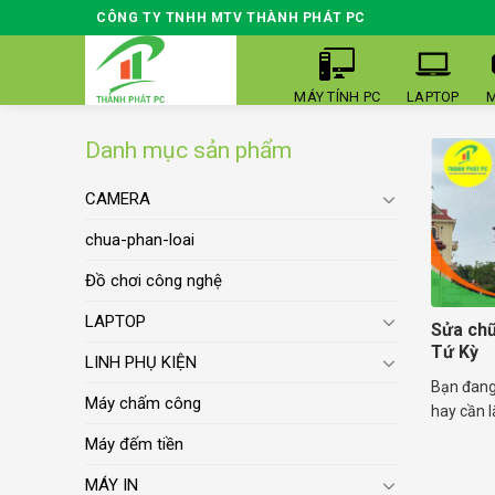
Skip
CÔNG TY TNHH MTV THÀNH PHÁT PC
to
content
MÁY TÍNH PC
LAPTOP
M
Danh mục sản phẩm
CAMERA
chua-phan-loai
Đồ chơi công nghệ
LAPTOP
Sửa chữ
Tứ Kỳ
LINH PHỤ KIỆN
Bạn đang 
Máy chấm công
hay cần lắ
Máy đếm tiền
MÁY IN