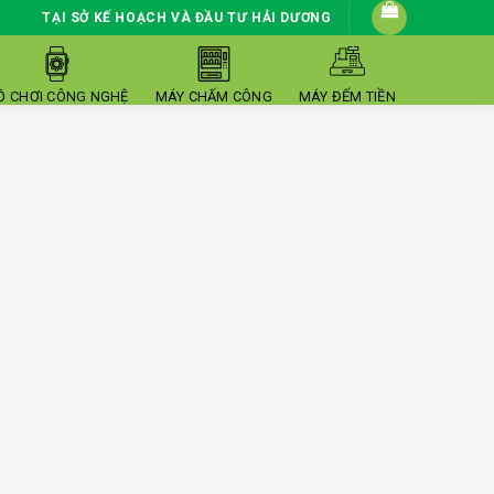
TẠI SỞ KẾ HOẠCH VÀ ĐẦU TƯ HẢI DƯƠNG
Ồ CHƠI CÔNG NGHỆ
MÁY CHẤM CÔNG
MÁY ĐẾM TIỀN